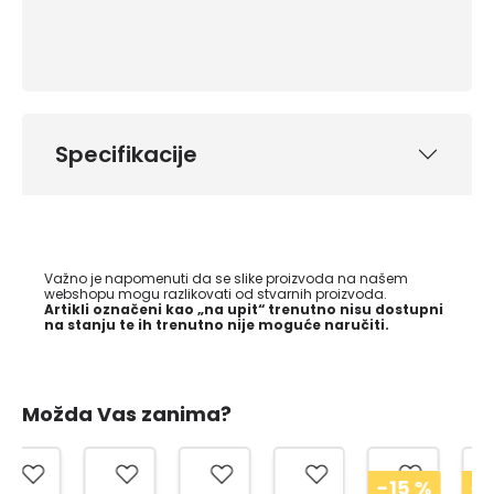
Specifikacije
Važno je napomenuti da se slike proizvoda na našem
webshopu mogu razlikovati od stvarnih proizvoda.
Artikli označeni kao „na upit“ trenutno nisu dostupni
na stanju te ih trenutno nije moguće naručiti.
Možda Vas zanima?
-15
%
-15
%