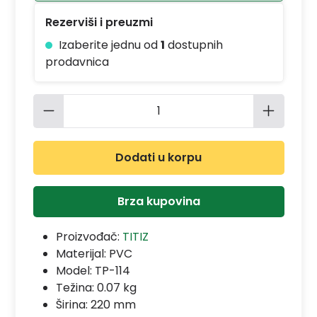
Rezerviši i preuzmi
Izaberite jednu od
1
dostupnih
prodavnica
Količina proizvoda: Unesite željenu 
Dodati u korpu
Brza kupovina
Proizvođač:
TITIZ
Materijal:
PVC
Model:
TP-114
Težina: 0.07 kg
Širina: 220 mm