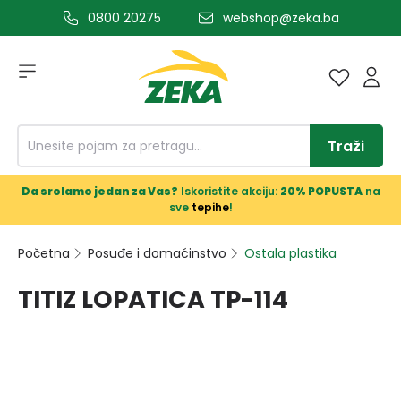
0800 20275
webshop@zeka.ba
a glavni sadržaj
Traži
Da srolamo jedan za Vas?
Iskoristite akciju:
20% POPUSTA
na
sve
tepihe
!
Početna
Posuđe i domaćinstvo
Ostala plastika
TITIZ LOPATICA TP-114