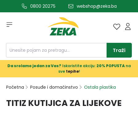
0800 20275
webshop@zeka.ba
a glavni sadržaj
Traži
Da srolamo jedan za Vas?
Iskoristite akciju:
20% POPUSTA
na
sve
tepihe
!
Početna
Posuđe i domaćinstvo
Ostala plastika
TITIZ KUTIJICA ZA LIJEKOVE