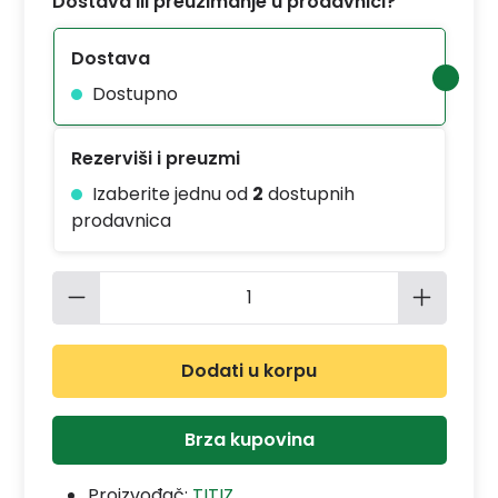
Dostava ili preuzimanje u prodavnici?
Dostava
Dostupno
Rezerviši i preuzmi
Izaberite jednu od
2
dostupnih
prodavnica
Količina proizvoda: Unesite željenu 
Dodati u korpu
Brza kupovina
Proizvođač:
TITIZ