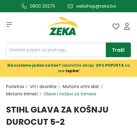
0800 20275
webshop@zeka.ba
a glavni sadržaj
Traži
Da srolamo jedan za Vas?
Iskoristite akciju:
20% POPUSTA
na
sve
tepihe
!
Početna
Vrt i dvorište
Motorni vrtni alat
Motorni trimeri
Glave i noževi za trimere
STIHL GLAVA ZA KOŠNJU
DUROCUT 5-2