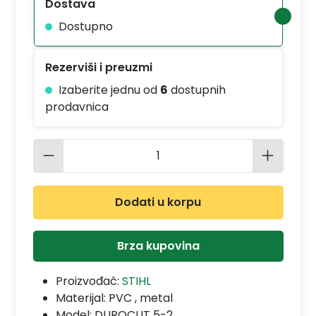
Dostava
Dostupno
Rezerviši i preuzmi
Izaberite jednu od
6
dostupnih
prodavnica
Količina proizvoda: Unesite željenu 
Dodati u korpu
Brza kupovina
Proizvođač:
STIHL
Materijal:
PVC , metal
Model:
DUROCUT 5-2