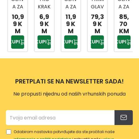
A ZA
KRAK
A ZA
GLAV
A ZA
TRIM
I
TRIM
A
TRIM
10,9
6,9
11,9
79,3
85,
ER
MET
ER
T45X
ER
9 K
9 K
9 K
9 K
70
CRN
ALNI
VP118
M12
DUR
M
M
M
M
KM
O-
NOŽ
7
OCU
KUPI
KUPI
KUPI
KUPI
KUPI
ŽUTA
ZA
T 20-
PROF
TRIM
2
I
ER
Z415
VP115
9
2
PRETPLATI SE NA NEWSLETTER SADA!
Z478
3
Ne propusti nijednu od naših vrhunskih ponuda
Odabirom nastavka potvrđujete da ste pročitali naše