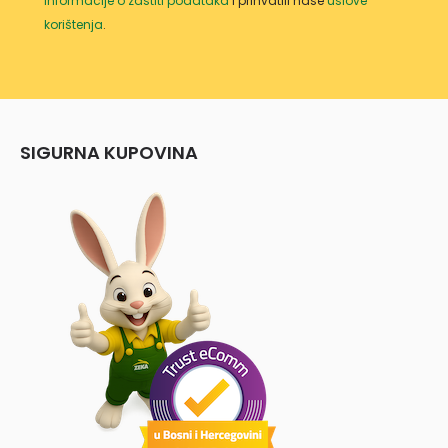
informacije o zaštiti podataka
i prihvatili naše
uslove
korištenja
.
SIGURNA KUPOVINA