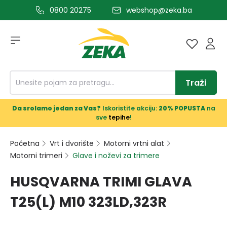
0800 20275
webshop@zeka.ba
a glavni sadržaj
Traži
Da srolamo jedan za Vas?
Iskoristite akciju:
20% POPUSTA
na
sve
tepihe
!
Početna
Vrt i dvorište
Motorni vrtni alat
Motorni trimeri
Glave i noževi za trimere
HUSQVARNA TRIMI GLAVA
T25(L) M10 323LD,323R