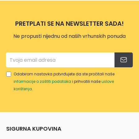
I
ER
Z415
VP115
9
2
PRETPLATI SE NA NEWSLETTER SADA!
Z478
3
Ne propusti nijednu od naših vrhunskih ponuda
Odabirom nastavka potvrđujete da ste pročitali naše
informacije o zaštiti podataka
i prihvatili naše
uslove
korištenja
.
SIGURNA KUPOVINA