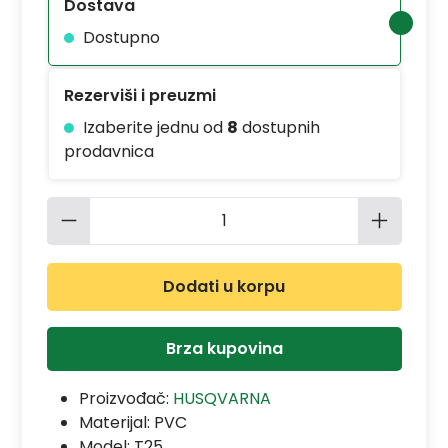
Dostava
Dostupno
Rezerviši i preuzmi
Izaberite jednu od
8
dostupnih
prodavnica
Količina proizvoda: Unesite željenu 
Dodati u korpu
Brza kupovina
Proizvođač:
HUSQVARNA
Materijal:
PVC
Model:
T25