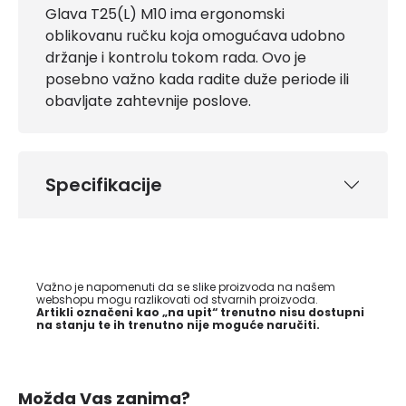
Glava T25(L) M10 ima ergonomski
oblikovanu ručku koja omogućava udobno
držanje i kontrolu tokom rada. Ovo je
posebno važno kada radite duže periode ili
obavljate zahtevnije poslove.
Specifikacije
Važno je napomenuti da se slike proizvoda na našem
webshopu mogu razlikovati od stvarnih proizvoda.
Artikli označeni kao „na upit“ trenutno nisu dostupni
na stanju te ih trenutno nije moguće naručiti.
Možda Vas zanima?