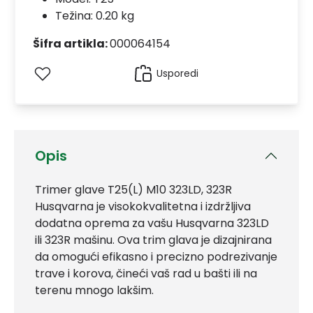
Težina: 0.20 kg
Šifra artikla:
000064154
Usporedi
Opis
Trimer glave T25(L) M10 323LD, 323R
Husqvarna je visokokvalitetna i izdržljiva
dodatna oprema za vašu Husqvarna 323LD
ili 323R mašinu. Ova trim glava je dizajnirana
da omogući efikasno i precizno podrezivanje
trave i korova, čineći vaš rad u bašti ili na
terenu mnogo lakšim.