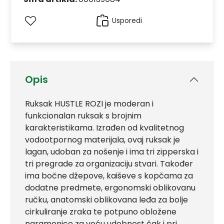
Usporedi
Opis
Ruksak HUSTLE ROZI je moderan i
funkcionalan ruksak s brojnim
karakteristikama. Izrađen od kvalitetnog
vodootpornog materijala, ovaj ruksak je
lagan, udoban za nošenje i ima tri zipperska i
tri pregrade za organizaciju stvari. Također
ima bočne džepove, kaiševe s kopčama za
dodatne predmete, ergonomski oblikovanu
ručku, anatomski oblikovana leđa za bolje
cirkuliranje zraka te potpuno obložene
naramenice za veću udobnost čak i pri