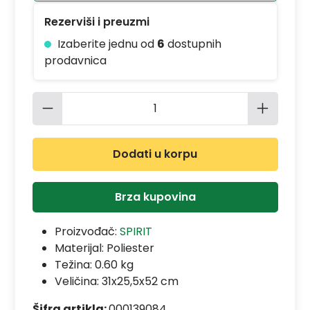
Rezerviši i preuzmi
Izaberite jednu od
6
dostupnih
prodavnica
Količina proizvoda: Unesite željenu 
Dodati u korpu
Brza kupovina
Proizvođač:
SPIRIT
Materijal:
Poliester
Težina: 0.60 kg
Veličina: 31x25,5x52 cm
Šifra artikla:
000139084