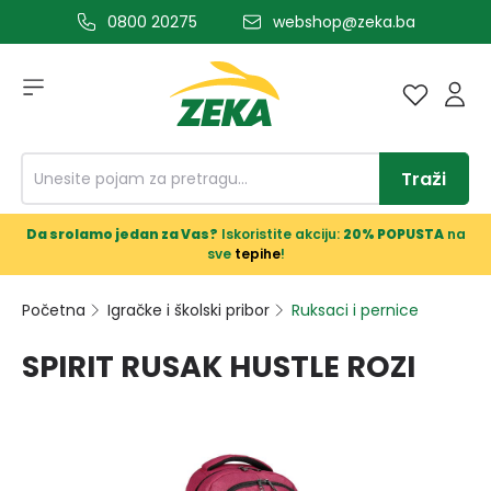
0800 20275
webshop@zeka.ba
a glavni sadržaj
Traži
Da srolamo jedan za Vas?
Iskoristite akciju:
20% POPUSTA
na
sve
tepihe
!
Početna
Igračke i školski pribor
Ruksaci i pernice
SPIRIT RUSAK HUSTLE ROZI