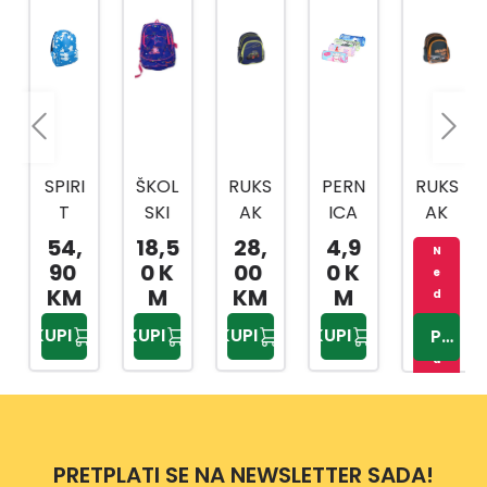
SPIRI
ŠKOL
RUKS
PERN
RUKS
T
SKI
AK
ICA
AK
RUKS
RUKS
TRA
PRAZ
FURI
54,
18,5
28,
4,9
N
AK
AK
CTO
NA
OUS
90
0 K
00
0 K
e
SMA
ŽENS
R
ALL
CAR
KM
M
KM
M
d
SH
KI
STAR
o
KUPI
KUPI
KUPI
KUPI
PROVJERITE
st
05
u
p
n
o
PRETPLATI SE NA NEWSLETTER SADA!