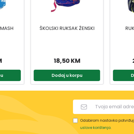
ŽENSKI
RUKSAK TRACTOR
PERNIC
M
28,00 KM
pu
Dodaj u korpu
D
Odabirom nastavka potvrđuje
uslove korištenja
.