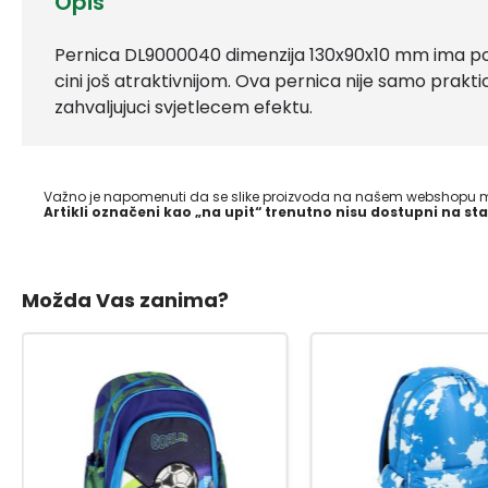
Opis
Pernica DL9000040 dimenzija 130x90x10 mm ima pos
cini još atraktivnijom. Ova pernica nije samo prakt
zahvaljujuci svjetlecem efektu.
Važno je napomenuti da se slike proizvoda na našem webshopu mo
Artikli označeni kao „na upit“ trenutno nisu dostupni na sta
Možda Vas zanima?