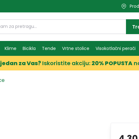
Prod
Tr
Klime
Bicikla
Tende
Vrtne stolice
Visokotlačni perači
jedan za Vas?
Iskoristite akciju:
20% POPUSTA
n
ce
4,30