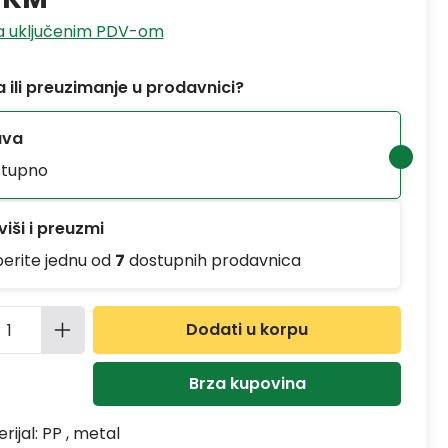
sa uključenim PDV-om
 ili preuzimanje u prodavnici?
ava
tupno
iši i preuzmi
berite jednu od
7
dostupnih prodavnica
ina proizvoda: Unesite željenu količinu
Dodati u korpu
Brza kupovina
rijal:
PP , metal