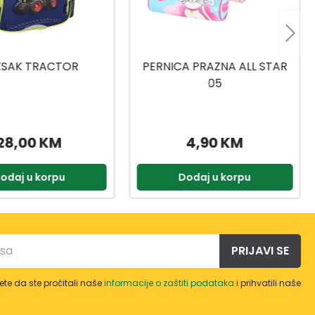
A PRAZNA ALL STAR
RUKSAK FURIOUS CAR
05
4,90 KM
Nedostupno
odaj u korpu
Pogledaj
PRIJAVI SE
te da ste pročitali naše
informacije o zaštiti podataka
i prihvatili naše