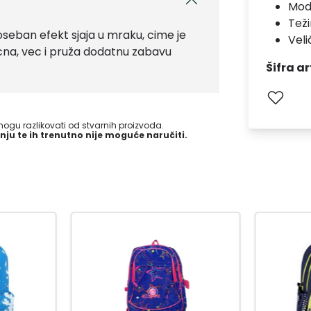
Mod
Teži
eban efekt sjaja u mraku, cime je
Veli
icna, vec i pruža dodatnu zabavu
Šifra ar
gu razlikovati od stvarnih proizvoda.
nju te ih trenutno nije moguće naručiti.