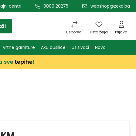
ajni centri
0800 20275
webshop@zeka.ba
aži
Usporedi
Lista želja
Prijava
Vrtne garniture
Aku bušilice
Usisivači
Novo
a sve
tepihe
!
 KM