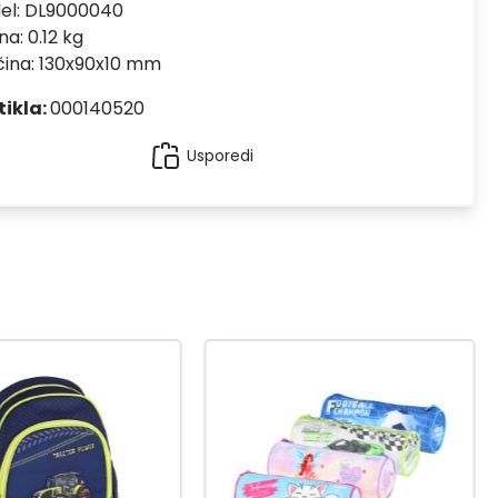
el:
DL9000040
na: 0.12 kg
čina: 130x90x10 mm
tikla:
000140520
Usporedi