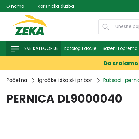
O nama
Korisnička služba
na pretragu
Preskoči na glavnu navigaciju
SVE KATEGORIJE
Katalog i akcije
Bazeni i oprema
Da srolamo 
Početna
Igračke i školski pribor
Ruksaci i perni
PERNICA DL9000040