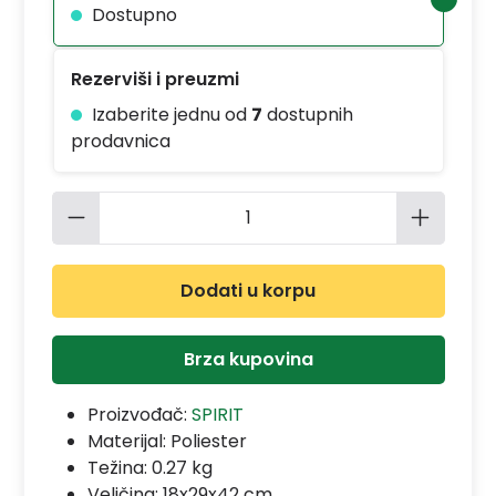
Dostupno
Rezerviši i preuzmi
Izaberite jednu od
7
dostupnih
prodavnica
Količina proizvoda: Unesite željenu 
Dodati u korpu
Brza kupovina
Proizvođač:
SPIRIT
Materijal:
Poliester
Težina: 0.27 kg
Veličina: 18x29x42 cm