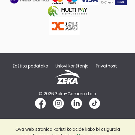
Zaštita podataka
Uslovi korištenja
Privatnost
© 2026 Zeka-Comerc d.o.o
Ova web stranica koristi kolačiće kako bi osigurala