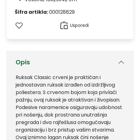
Šifra artikla:
000128829
Usporedi
Opis
Ruksak Classic crveni je praktičan i
jednostavan ruksak izrađen od izdržljivog
poliestera. S crvenom bojom koja privlači
pažnju, ovaj ruksak je atraktivan i živopisan.
Podesive naramenice osiguravaju udobnost
pri nošenju, dok prostrana unutrašnja
pregrada i dva rajfešlusa omogućavaju
organizaciju i brz pristup vašim stvarima.
Ovaj iznimno lagan ruksak čini nošenje