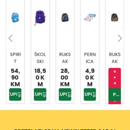
SPIRI
ŠKOL
RUKS
PERN
RUKS
T
SKI
AK
ICA
AK
RUKS
RUKS
TRA
PRAZ
FURI
54,
18,5
28,
4,9
N
AK
AK
CTO
NA
OUS
90
0 K
00
0 K
e
SMA
ŽENS
R
ALL
CAR
KM
M
KM
M
d
SH
KI
STAR
o
KUPI
KUPI
KUPI
KUPI
PROVJERITE
st
05
u
p
n
o