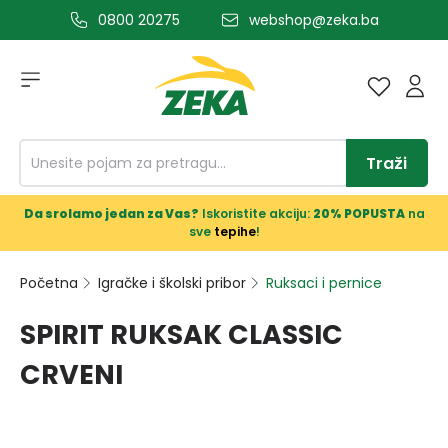
0800 20275
webshop@zeka.ba
a glavni sadržaj
Traži
Da srolamo jedan za Vas?
Iskoristite akciju:
20% POPUSTA
na
sve
tepihe
!
Početna
Igračke i školski pribor
Ruksaci i pernice
SPIRIT RUKSAK CLASSIC
CRVENI