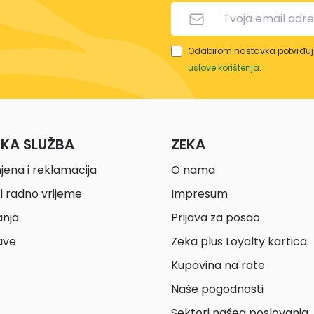
Odabirom nastavka potvrđuje
uslove korištenja
.
ČKA SLUŽBA
ZEKA
jena i reklamacija
O nama
i radno vrijeme
Impresum
anja
Prijava za posao
ave
Zeka plus Loyalty kartica
Kupovina na rate
Naše pogodnosti
Sektori našeg poslovanja