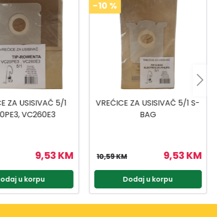
-10
%
ZA USISIVAČ 5/1 S-
VREĆICE ZA USISIVAČ 3/1
BAG
HEPA M
9,53 KM
9,53 KM
10,59 KM
odaj u korpu
Dodaj u korpu