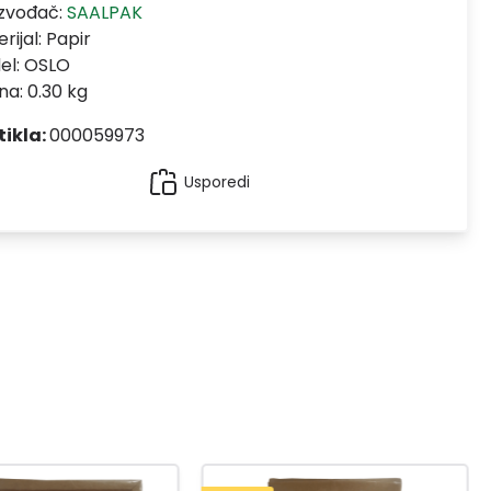
izvođač:
SAALPAK
rijal:
Papir
el:
OSLO
na: 0.30 kg
tikla:
000059973
Usporedi