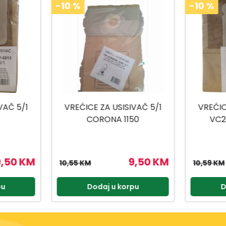
-10
%
-10
%
VAČ 5/1
VREĆICE ZA USISIVAČ 5/1
VREĆICE 
50
VC20PE3, VC260E3
9,50 KM
9,53 KM
10,59 KM
10,59 KM
pu
Dodaj u korpu
D