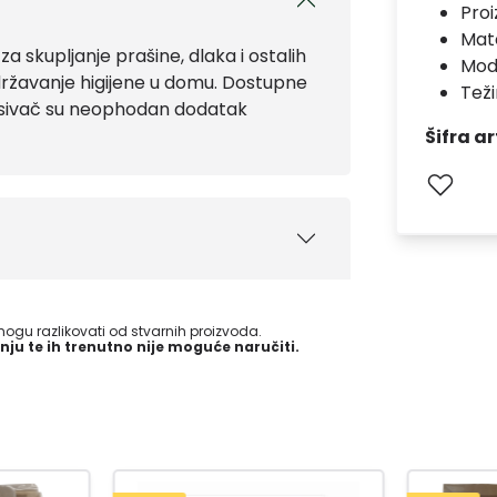
Pro
Mate
 za skupljanje prašine, dlaka i ostalih
Mod
državanje higijene u domu. Dostupne
Teži
usisivač su neophodan dodatak
Šifra ar
gu razlikovati od stvarnih proizvoda.
nju te ih trenutno nije moguće naručiti.