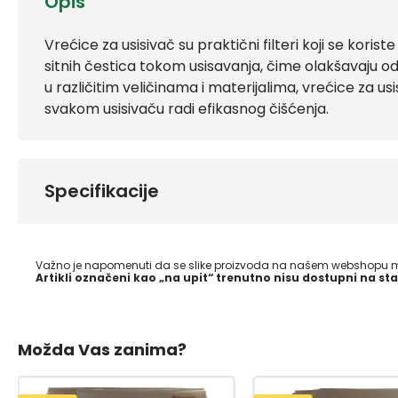
Opis
Vrećice za usisivač su praktični filteri koji se koriste
sitnih čestica tokom usisavanja, čime olakšavaju o
u različitim veličinama i materijalima, vrećice za 
svakom usisivaču radi efikasnog čišćenja.
Specifikacije
Važno je napomenuti da se slike proizvoda na našem webshopu mo
Artikli označeni kao „na upit“ trenutno nisu dostupni na sta
Možda Vas zanima?