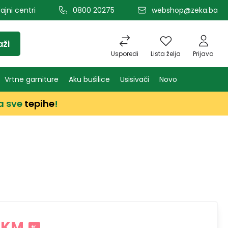
ajni centri
0800 20275
webshop@zeka.ba
aži
Usporedi
Lista želja
Prijava
Vrtne garniture
Aku bušilice
Usisivači
Novo
a sve
tepihe
!
 KM
%