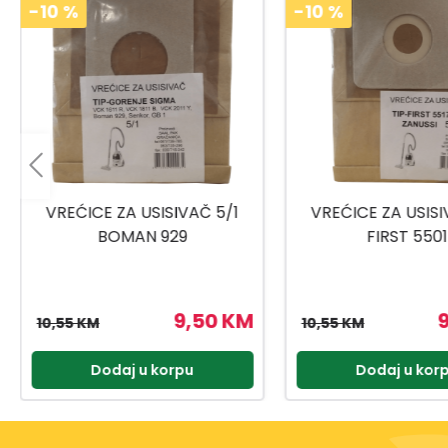
-10
%
-10
%
VREĆICE ZA USISIVAČ 5/1
VREĆICE ZA USISI
FIRST 5501
CORONA 11
9,50 KM
10,55 KM
10,55 KM
Dodaj u korpu
Dodaj u kor