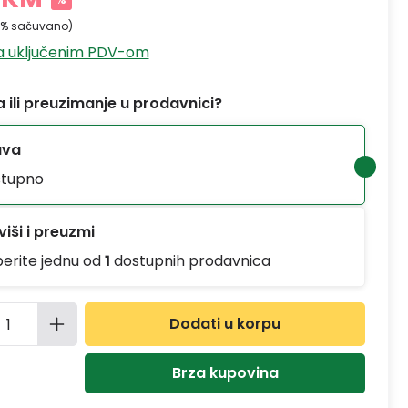
0% sačuvano)
sa uključenim PDV-om
 ili preuzimanje u prodavnici?
ava
tupno
iši i preuzmi
berite jednu od
1
dostupnih prodavnica
ina proizvoda: Unesite željenu količinu
Dodati u korpu
Brza kupovina