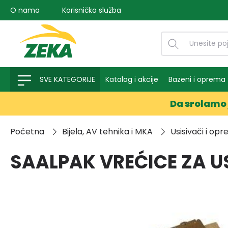
O nama
Korisnička služba
na pretragu
Preskoči na glavnu navigaciju
SVE KATEGORIJE
Katalog i akcije
Bazeni i oprema
Da srolamo 
Početna
Bijela, AV tehnika i MKA
Usisivači i op
SAALPAK VREĆICE ZA US