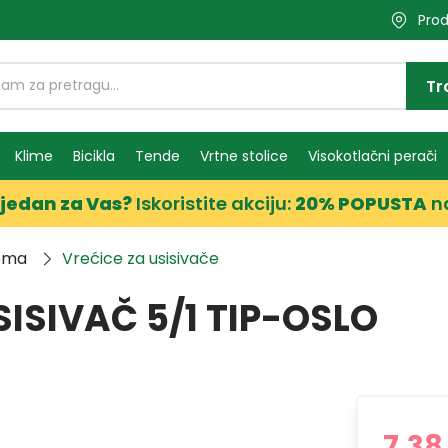
Prod
Tr
Klime
Bicikla
Tende
Vrtne stolice
Visokotlačni perači
jedan za Vas?
Iskoristite akciju:
20% POPUSTA
n
rema
Vrećice za usisivače
ISIVAČ 5/1 TIP-OSLO
7,38