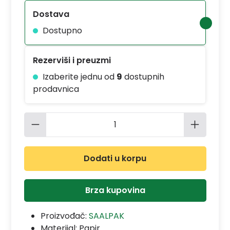
Dostava
Dostupno
Rezerviši i preuzmi
Izaberite jednu od
9
dostupnih
prodavnica
Količina proizvoda: Unesite željenu 
Dodati u korpu
Brza kupovina
Proizvođač:
SAALPAK
Materijal:
Papir