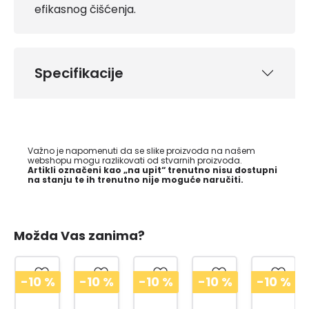
efikasnog čišćenja.
Specifikacije
Važno je napomenuti da se slike proizvoda na našem
webshopu mogu razlikovati od stvarnih proizvoda.
Artikli označeni kao „na upit“ trenutno nisu dostupni
na stanju te ih trenutno nije moguće naručiti.
Možda Vas zanima?
-10
%
-10
%
-10
%
-10
%
-10
%