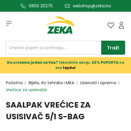
0800 20275
webshop@zeka.ba
a glavni sadržaj
Traži
Da srolamo jedan za Vas?
Iskoristite akciju:
20% POPUSTA
na
sve
tepihe
!
Početna
Bijela, AV tehnika i MKA
Usisivači i oprema
Vrećice za usisivače
SAALPAK VREĆICE ZA
USISIVAČ 5/1 S-BAG