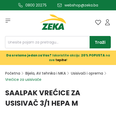
0800 20275
webshop@zeka.ba
a glavni sadržaj
Traži
Da srolamo jedan za Vas?
Iskoristite akciju:
20% POPUSTA
na
sve
tepihe
!
Početna
Bijela, AV tehnika i MKA
Usisivači i oprema
Vrećice za usisivače
SAALPAK VREĆICE ZA
USISIVAČ 3/1 HEPA M