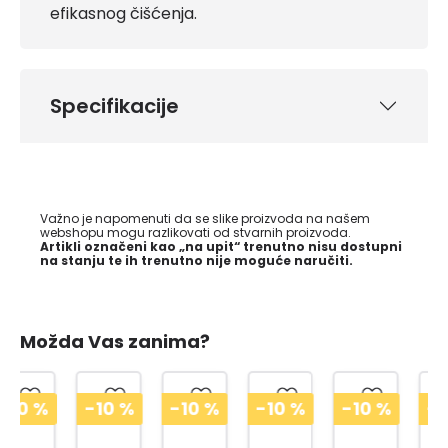
efikasnog čišćenja.
Specifikacije
Važno je napomenuti da se slike proizvoda na našem
webshopu mogu razlikovati od stvarnih proizvoda.
Artikli označeni kao „na upit“ trenutno nisu dostupni
na stanju te ih trenutno nije moguće naručiti.
Možda Vas zanima?
-10
%
-10
%
-10
%
-10
%
-10
%