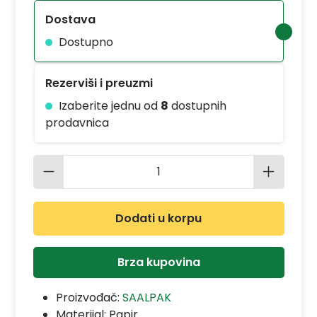
Dostava
Dostupno
Rezerviši i preuzmi
Izaberite jednu od
8
dostupnih
prodavnica
Količina proizvoda: Unesite željenu 
Dodati u korpu
Brza kupovina
Proizvođač:
SAALPAK
Materijal:
Papir