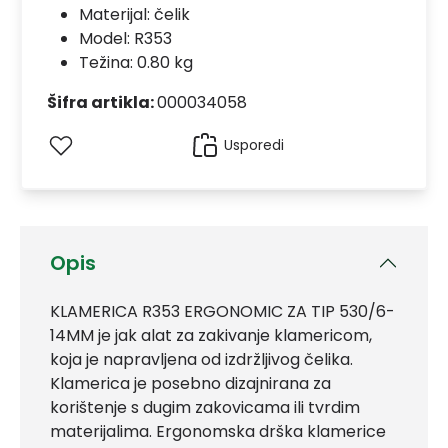
Materijal:
čelik
Model:
R353
Težina: 0.80 kg
Šifra artikla:
000034058
Usporedi
Opis
KLAMERICA R353 ERGONOMIC ZA TIP 530/6-
14MM je jak alat za zakivanje klamericom,
koja je napravljena od izdržljivog čelika.
Klamerica je posebno dizajnirana za
korištenje s dugim zakovicama ili tvrdim
materijalima. Ergonomska drška klamerice