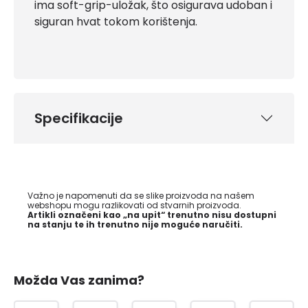
ima soft-grip-uložak, što osigurava udoban i
siguran hvat tokom korištenja.
Specifikacije
Važno je napomenuti da se slike proizvoda na našem
webshopu mogu razlikovati od stvarnih proizvoda.
Artikli označeni kao „na upit“ trenutno nisu dostupni
na stanju te ih trenutno nije moguće naručiti.
Možda Vas zanima?