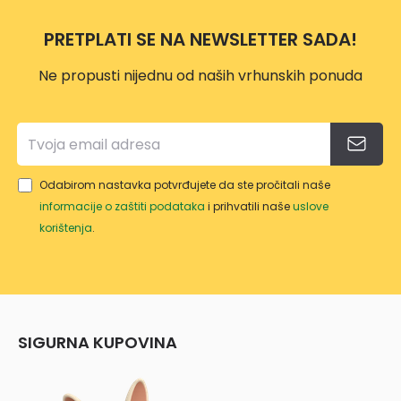
BI
ACN
M
PRETPLATI SE NA NEWSLETTER SADA!
530/
5040
6-
1
Ne propusti nijednu od naših vrhunskih ponuda
14M
M
11312
63
Odabirom nastavka potvrđujete da ste pročitali naše
informacije o zaštiti podataka
i prihvatili naše
uslove
korištenja
.
SIGURNA KUPOVINA