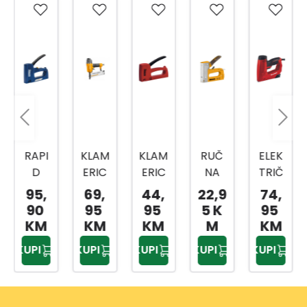
RAPI
KLAM
KLAM
RUČ
ELEK
D
ERIC
ERIC
NA
TRIČ
KLAM
A
A
KLAM
NA
95,
69,
44,
22,9
74,
ERIC
KOM
R53
ERIC
KLAM
90
95
95
5 K
95
A
BINO
ERG
A 2U1
ERIC
KM
KM
KM
M
KM
R453
VAN
ONO
HSG1
A
KUPI
KUPI
KUPI
KUPI
KUPI
ERG
A 2U1
MIC
408
TC-
ONO
15-
53
EN
MIC
50M
0/4-
20
COM
M
10M