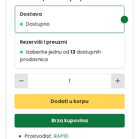
Dostava
Dostupno
Rezerviši i preuzmi
Izaberite jednu od
13
dostupnih
prodavnica
Količina proizvoda: Unesite željenu 
Dodati u korpu
Brza kupovina
Proizvođač:
RAPID