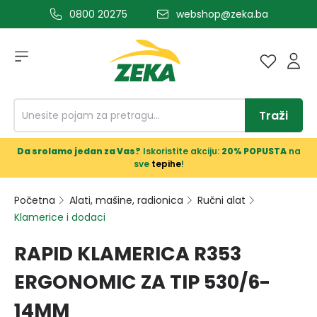
0800 20275
webshop@zeka.ba
a glavni sadržaj
Traži
Da srolamo jedan za Vas?
Iskoristite akciju:
20% POPUSTA
na
sve
tepihe
!
Početna
Alati, mašine, radionica
Ručni alat
Klamerice i dodaci
RAPID KLAMERICA R353
ERGONOMIC ZA TIP 530/6-
14MM