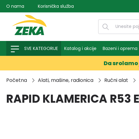
O nama
Korisnička služba
na pretragu
Preskoči na glavnu navigaciju
SVE KATEGORIJE
Katalog i akcije
Bazeni i oprema
Da srolamo 
Početna
Alati, mašine, radionica
Ručni alat
RAPID KLAMERICA R53