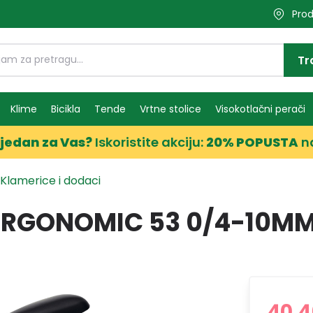
Prod
Tr
Klime
Bicikla
Tende
Vrtne stolice
Visokotlačni perači
jedan za Vas?
Iskoristite akciju:
20% POPUSTA
n
Klamerice i dodaci
 ERGONOMIC 53 0/4-10M
40,