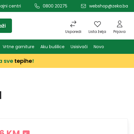
ajni centri
0800 20275
webshop@zeka.ba
aži
Usporedi
Lista želja
Prijava
Vrtne garniture
Aku bušilice
Usisivači
Novo
a sve
tepihe
!
M
46 KM
%