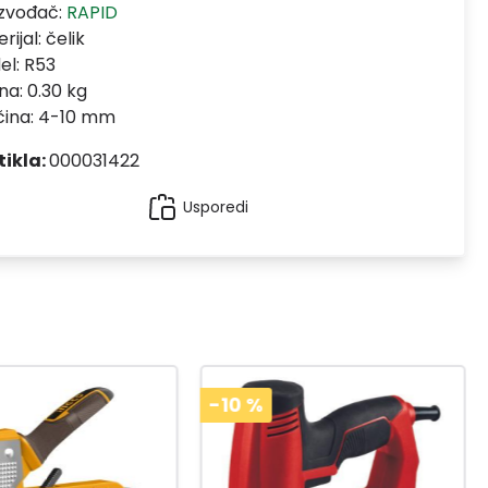
izvođač:
RAPID
rijal:
čelik
el:
R53
na: 0.30 kg
čina: 4-10 mm
tikla:
000031422
Usporedi
-10
%