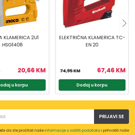
ČNA KLAMERICA TC-
KLAMERICA HSG14012
EN 20
67,46 KM
10,71 KM
M
11,90 KM
odaj u korpu
Dodaj u korpu
PRIJAVI SE
te da ste pročitali naše
informacije o zaštiti podataka
i prihvatili naše