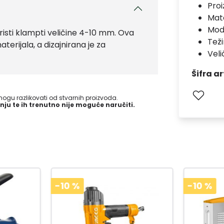
Pro
Mate
Mod
sti klampti veličine 4-10 mm. Ova
Teži
terijala, a dizajnirana je za
Veli
Šifra ar
gu razlikovati od stvarnih proizvoda.
nju te ih trenutno nije moguće naručiti.
-10
%
-10
%