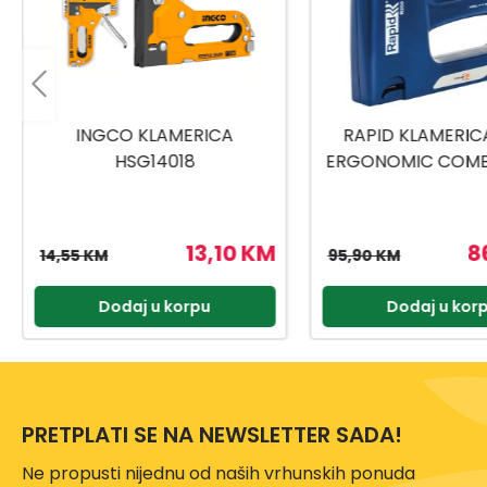
RAPID KLAMERICA R453
KLAMERICA KOMB
ERGONOMIC COMBI 530/6-
2U1 15-50MM AC
14MM 1131263
86,31 KM
6
95,90 KM
69,95 KM
Dodaj u korpu
Dodaj u kor
PRETPLATI SE NA NEWSLETTER SADA!
Ne propusti nijednu od naših vrhunskih ponuda