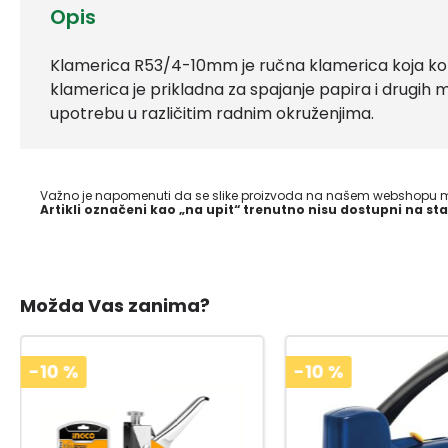
Opis
Klamerica R53/4-10mm je ručna klamerica koja kori
klamerica je prikladna za spajanje papira i drugih ma
upotrebu u različitim radnim okruženjima.
Važno je napomenuti da se slike proizvoda na našem webshopu mo
Artikli označeni kao „na upit“ trenutno nisu dostupni na sta
Možda Vas zanima?
-10
%
-10
%