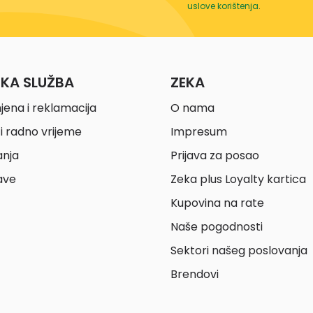
uslove korištenja
.
ČKA SLUŽBA
ZEKA
jena i reklamacija
O nama
i radno vrijeme
Impresum
anja
Prijava za posao
ave
Zeka plus Loyalty kartica
Kupovina na rate
Naše pogodnosti
Sektori našeg poslovanja
Brendovi