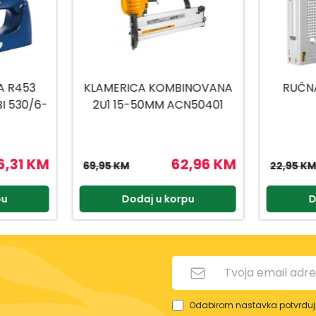
INOVANA
RUČNA KLAMERICA 2U1
ELEKTRI
N50401
HSG1408
2,96 KM
20,66 KM
22,95 KM
74,95 K
pu
Dodaj u korpu
D
Odabirom nastavka potvrđuje