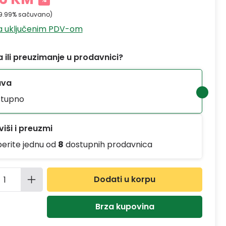
9.99% sačuvano)
sa uključenim PDV-om
 ili preuzimanje u prodavnici?
ava
tupno
iši i preuzmi
berite jednu od
8
dostupnih prodavnica
ina proizvoda: Unesite željenu količinu
Dodati u korpu
Brza kupovina