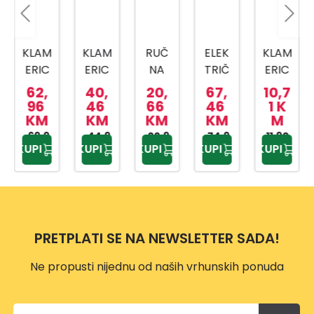
KLAM
KLAM
RUČ
ELEK
KLAM
ERIC
ERIC
NA
TRIČ
ERIC
A
A
KLAM
NA
A
62,
40,
20,
67,
10,7
KOM
R53
ERIC
KLAM
HSG1
96
46
66
46
1 K
KM
KM
KM
KM
M
BINO
ERG
A 2U1
ERIC
4012
VAN
69,9
ONO
44,9
HSG1
22,9
74,9
A
11,90
KUPI
KUPI
KUPI
KUPI
KUPI
5 KM
5 KM
5 KM
5 KM
KM
A 2U1
MIC
408
TC-
15-
53
EN
50M
0/4-
20
M
10M
ACN
M
PRETPLATI SE NA NEWSLETTER SADA!
5040
1
Ne propusti nijednu od naših vrhunskih ponuda