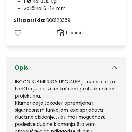
Težina: 0.30 kg
Veličina: 6 -14 mm
Šifra artikla:
000123369
Usporedi
Opis
INGCO KLAMERICA HSG14018 je rucni alat za
korištenje u raznim kućnim i profesionalnim
projektima.
Klamerica je također opremljena i
sigurnosnom funkcijom koja sprječava
slučajno okidanje. Alat ima i mogućnost
podesive dubine klamanja, što vam
omogućava da prilagodite dubinu