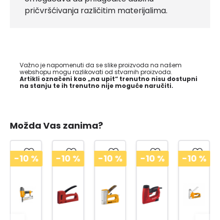
pričvršćivanja različitim materijalima.
Važno je napomenuti da se slike proizvoda na našem
webshopu mogu razlikovati od stvarnih proizvoda.
Artikli označeni kao „na upit“ trenutno nisu dostupni
na stanju te ih trenutno nije moguće naručiti.
Možda Vas zanima?
-10
%
-10
%
-10
%
-10
%
-10
%