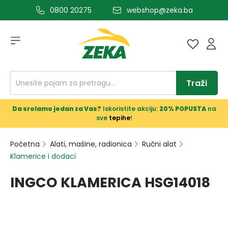
0800 20275
webshop@zeka.ba
a glavni sadržaj
Traži
Da srolamo jedan za Vas?
Iskoristite akciju:
20% POPUSTA
na
sve
tepihe
!
Početna
Alati, mašine, radionica
Ručni alat
Klamerice i dodaci
INGCO KLAMERICA HSG14018