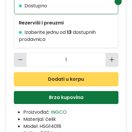
Dostupno
Rezerviši i preuzmi
Izaberite jednu od
13
dostupnih
prodavnica
Količina proizvoda: Unesite željenu 
Dodati u korpu
Brza kupovina
Proizvođač:
INGCO
Materijal:
čelik
Model:
HSG14018