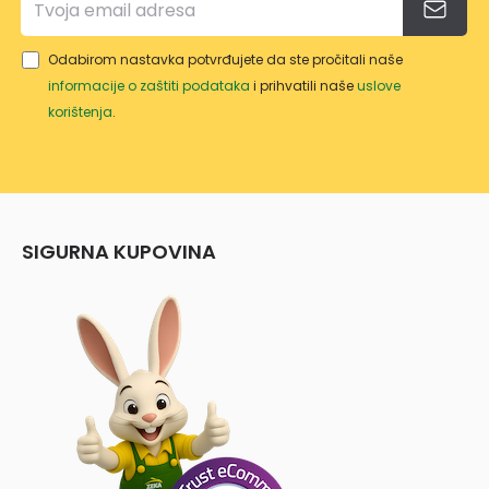
Odabirom nastavka potvrđujete da ste pročitali naše
informacije o zaštiti podataka
i prihvatili naše
uslove
korištenja
.
SIGURNA KUPOVINA