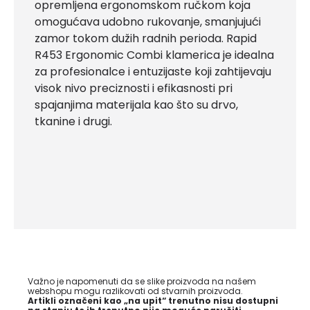
opremljena ergonomskom ručkom koja
omogućava udobno rukovanje, smanjujući
zamor tokom dužih radnih perioda. Rapid
R453 Ergonomic Combi klamerica je idealna
za profesionalce i entuzijaste koji zahtijevaju
visok nivo preciznosti i efikasnosti pri
spajanjima materijala kao što su drvo,
tkanine i drugi.
Važno je napomenuti da se slike proizvoda na našem
webshopu mogu razlikovati od stvarnih proizvoda.
Artikli označeni kao „na upit“ trenutno nisu dostupni