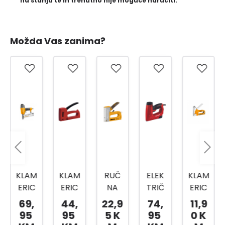
na stanju te ih trenutno nije moguće naručiti.
Možda Vas zanima?
KLAM
KLAM
RUČ
ELEK
KLAM
ERIC
ERIC
NA
TRIČ
ERIC
A
A
KLAM
NA
A
69,
44,
22,9
74,
11,9
KOM
R53
ERIC
KLAM
HSG1
95
95
5 K
95
0 K
BINO
ERG
A 2U1
ERIC
4012