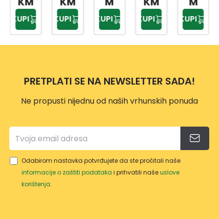
KM
KM
M
KM
M
VAN
ONO
HSG1
A
KUPI
KUPI
KUPI
KUPI
KUPI
A 2U1
MIC
408
TC-
15-
53
EN
50M
0/4-
20
M
10M
ACN
M
PRETPLATI SE NA NEWSLETTER SADA!
5040
1
Ne propusti nijednu od naših vrhunskih ponuda
Odabirom nastavka potvrđujete da ste pročitali naše
informacije o zaštiti podataka
i prihvatili naše
uslove
korištenja
.