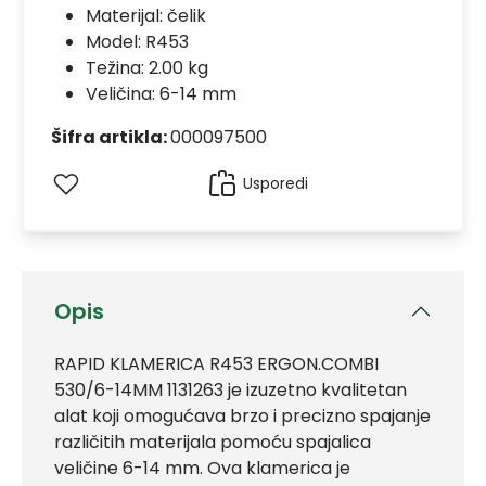
Materijal:
čelik
Model:
R453
Težina: 2.00 kg
Veličina: 6-14 mm
Šifra artikla:
000097500
Usporedi
Opis
RAPID KLAMERICA R453 ERGON.COMBI
530/6-14MM 1131263 je izuzetno kvalitetan
alat koji omogućava brzo i precizno spajanje
različitih materijala pomoću spajalica
veličine 6-14 mm. Ova klamerica je