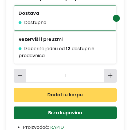
Dostava
Dostupno
Rezerviši i preuzmi
Izaberite jednu od
12
dostupnih
prodavnica
Količina proizvoda: Unesite željenu 
Dodati u korpu
Brza kupovina
Proizvođač:
RAPID