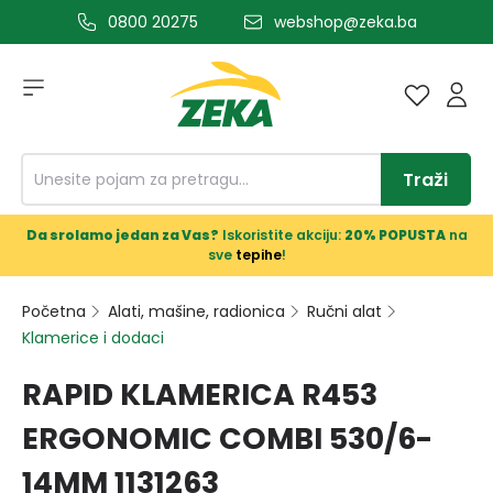
0800 20275
webshop@zeka.ba
a glavni sadržaj
Traži
Da srolamo jedan za Vas?
Iskoristite akciju:
20% POPUSTA
na
sve
tepihe
!
Početna
Alati, mašine, radionica
Ručni alat
Klamerice i dodaci
RAPID KLAMERICA R453
ERGONOMIC COMBI 530/6-
14MM 1131263