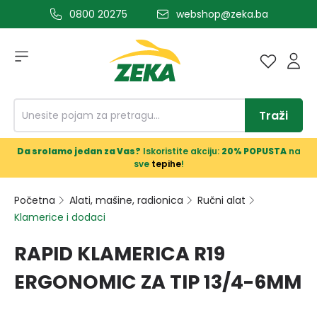
0800 20275
webshop@zeka.ba
a glavni sadržaj
Traži
Da srolamo jedan za Vas?
Iskoristite akciju:
20% POPUSTA
na
sve
tepihe
!
Početna
Alati, mašine, radionica
Ručni alat
Klamerice i dodaci
RAPID KLAMERICA R19
ERGONOMIC ZA TIP 13/4-6MM