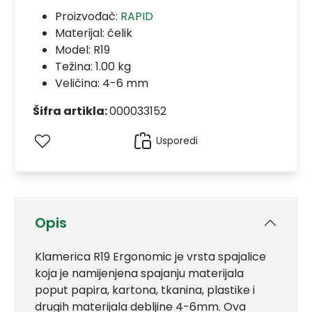
Proizvođač:
RAPID
Materijal:
čelik
Model:
R19
Težina: 1.00 kg
Veličina: 4-6 mm
Šifra artikla:
000033152
Usporedi
Opis
Klamerica R19 Ergonomic je vrsta spajalice
koja je namijenjena spajanju materijala
poput papira, kartona, tkanina, plastike i
drugih materijala debljine 4-6mm. Ova