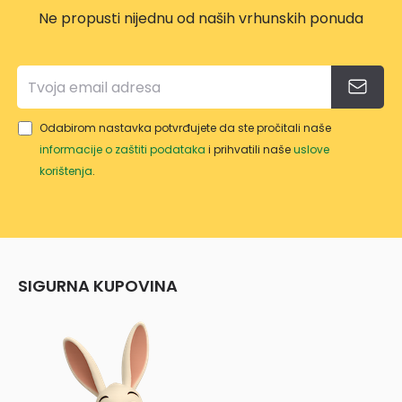
Ne propusti nijednu od naših vrhunskih ponuda
Odabirom nastavka potvrđujete da ste pročitali naše
informacije o zaštiti podataka
i prihvatili naše
uslove
korištenja
.
SIGURNA KUPOVINA