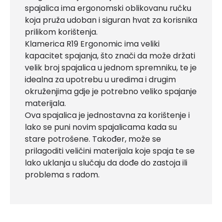
spajalica ima ergonomski oblikovanu ručku
koja pruža udoban i siguran hvat za korisnika
prilikom korištenja.
Klamerica R19 Ergonomic ima veliki
kapacitet spajanja, što znači da može držati
velik broj spajalica u jednom spremniku, te je
idealna za upotrebu u uredima i drugim
okruženjima gdje je potrebno veliko spajanje
materijala.
Ova spajalica je jednostavna za korištenje i
lako se puni novim spajalicama kada su
stare potrošene. Također, može se
prilagoditi veličini materijala koje spaja te se
lako uklanja u slučaju da dođe do zastoja ili
problema s radom.