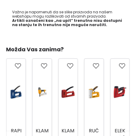
Važno je napomenuti da se slike proizvoda na našem
webshopu mogu razlikovati od stvarnih proizvoda.
Artikli označeni kao „na upit“ trenutno nisu dostupni
na stanju te ih trenutno nije moguće naručiti.
Možda Vas zanima?
RAPI
KLAM
KLAM
RUČ
ELEK