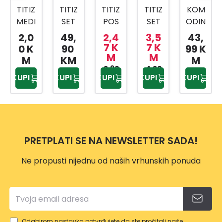
TITIZ
TITIZ
TITIZ
TITIZ
KOM
MEDI
SET
POS
SET
ODIN
CINS
ZA
UDA
ZA
4/1
2,0
49,
2,4
3,5
43,
KI
KUPA
ZA
SLAD
7 K
7 K
0 K
90
99 K
M
M
BOX
TILO
BEBI
OLED
M
KM
M
AP-
PRIW
HRA
2,90
4,20
AP-
KUPI
KUPI
KUPI
KUPI
KUPI
KM
KM
9159
EX
NU
9425
TP-
500
557
ML
PRETPLATI SE NA NEWSLETTER SADA!
Ne propusti nijednu od naših vrhunskih ponuda
Odabirom nastavka potvrđujete da ste pročitali naše