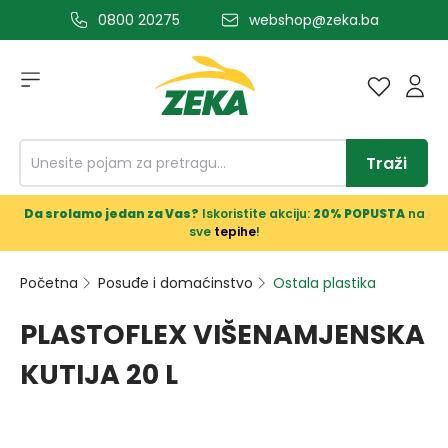
0800 20275
webshop@zeka.ba
a glavni sadržaj
Traži
Da srolamo jedan za Vas?
Iskoristite akciju:
20% POPUSTA
na
sve
tepihe
!
Početna
Posuđe i domaćinstvo
Ostala plastika
PLASTOFLEX VIŠENAMJENSKA
KUTIJA 20 L