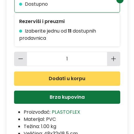
Dostupno
Rezerviši i preuzmi
Izaberite jednu od
11
dostupnih
prodavnica
Količina proizvoda: Unesite željenu 
Dodati u korpu
Brza kupovina
Proizvođač:
PLASTOFLEX
Materijal:
PVC
Težina: 1.00 kg
Veličina: 48x32x18,5 cm