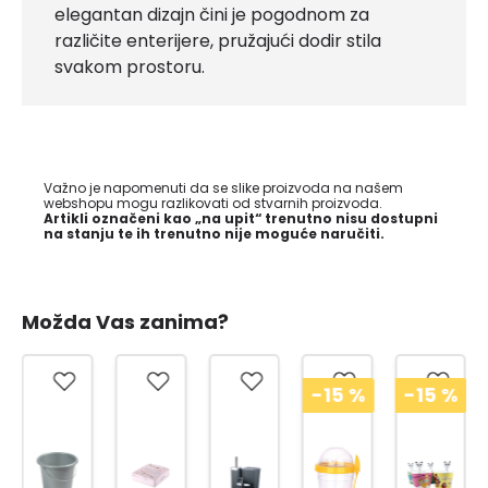
elegantan dizajn čini je pogodnom za
različite enterijere, pružajući dodir stila
svakom prostoru.
Važno je napomenuti da se slike proizvoda na našem
webshopu mogu razlikovati od stvarnih proizvoda.
Artikli označeni kao „na upit“ trenutno nisu dostupni
na stanju te ih trenutno nije moguće naručiti.
Možda Vas zanima?
-15
%
-15
%