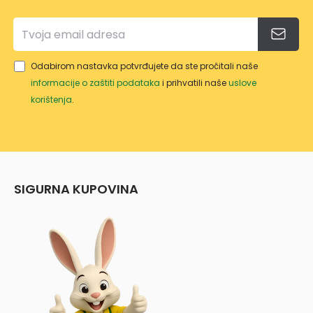
Odabirom nastavka potvrđujete da ste pročitali naše
informacije o zaštiti podataka
i prihvatili naše
uslove
korištenja
.
SIGURNA KUPOVINA