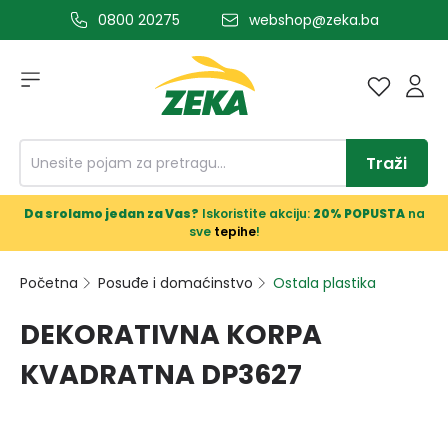
0800 20275
webshop@zeka.ba
a glavni sadržaj
Traži
Da srolamo jedan za Vas?
Iskoristite akciju:
20% POPUSTA
na
sve
tepihe
!
Početna
Posuđe i domaćinstvo
Ostala plastika
DEKORATIVNA KORPA
KVADRATNA DP3627