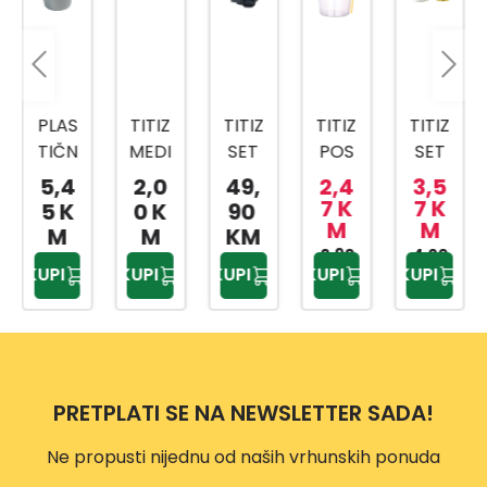
PLAS
TITIZ
TITIZ
TITIZ
TITIZ
TIČN
MEDI
SET
POS
SET
A
CINS
ZA
UDA
ZA
5,4
2,0
49,
2,4
3,5
KANT
KI
KUPA
ZA
SLAD
7 K
7 K
5 K
0 K
90
M
M
A SA
BOX
TILO
BEBI
OLED
M
M
KM
MET
AP-
PRIW
HRA
2,90
4,20
AP-
KUPI
KUPI
KUPI
KUPI
KUPI
KM
KM
ALNO
9159
EX
NU
9425
M
TP-
500
DRŠK
557
ML
OM
10L
PRETPLATI SE NA NEWSLETTER SADA!
Ne propusti nijednu od naših vrhunskih ponuda