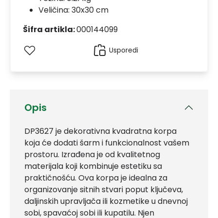
Veličina: 30x30 cm
Šifra artikla:
000144099
Usporedi
Opis
DP3627 je dekorativna kvadratna korpa
koja će dodati šarm i funkcionalnost vašem
prostoru. Izrađena je od kvalitetnog
materijala koji kombinuje estetiku sa
praktičnošću. Ova korpa je idealna za
organizovanje sitnih stvari poput ključeva,
daljinskih upravljača ili kozmetike u dnevnoj
sobi, spavaćoj sobi ili kupatilu. Njen