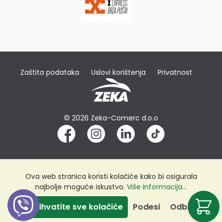
Zaštita podataka
Uslovi korištenja
Privatnost
© 2026 Zeka-Comerc d.o.o
Ova web stranica koristi kolačiće kako bi osigurala
najbolje moguće iskustvo.
Više informacija...
Prihvatite sve kolačiće
Podesi
Odbij