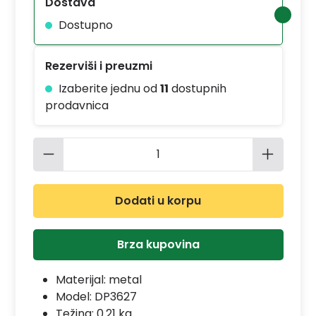
Dostava
Dostupno
Rezerviši i preuzmi
Izaberite jednu od
11
dostupnih
prodavnica
Količina proizvoda: Unesite željenu 
Dodati u korpu
Brza kupovina
Materijal:
metal
Model:
DP3627
Težina: 0.21 kg