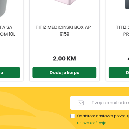
 BOX AP-
TITIZ SET ZA KUPATILO
TITIZ
PRIWEX TP-557
H
49,90 KM
2,90 KM
pu
Dodaj u korpu
D
Odabirom nastavka potvrđuje
uslove korištenja
.