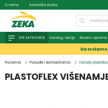
O nama
Korisnička služba
na pretragu
Preskoči na glavnu navigaciju
SVE KATEGORIJE
Katalog i akcije
Bazeni i oprema
Da srolamo 
Početna
Posuđe i domaćinstvo
Ostala plastika
PLASTOFLEX VIŠENAMJE