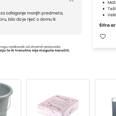
Mate
Teži
e za odlaganje manjih predmeta,
Velič
u, bilo da je riječ o domu ili
Šifra ar
gu razlikovati od stvarnih proizvoda.
nju te ih trenutno nije moguće naručiti.
-15
%