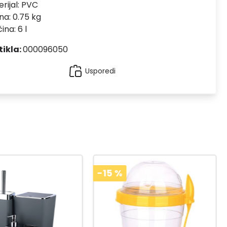
rijal:
PVC
na: 0.75 kg
ina: 6 l
tikla:
000096050
Usporedi
-15
%