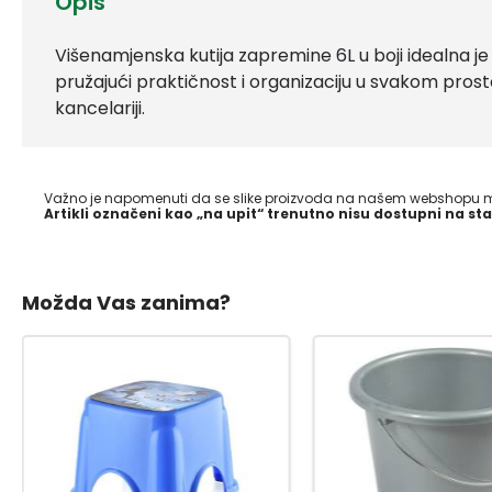
Opis
Višenamjenska kutija zapremine 6L u boji idealna j
pružajući praktičnost i organizaciju u svakom prostor
kancelariji.
Važno je napomenuti da se slike proizvoda na našem webshopu mo
Artikli označeni kao „na upit“ trenutno nisu dostupni na sta
Možda Vas zanima?