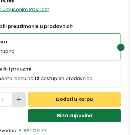
sa uključenim PDV-om
 ili preuzimanje u prodavnici?
ava
tupno
iši i preuzmi
berite jednu od
12
dostupnih prodavnica
ina proizvoda: Unesite željenu količinu
Dodati u korpu
Brza kupovina
izvođač:
PLASTOFLEX