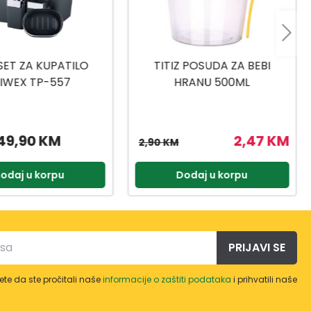
 POSUDA ZA BEBI
TITIZ SET ZA SLADOLED AP-
RANU 500ML
9425
2,47 KM
3,57 KM
4,20 KM
odaj u korpu
Dodaj u korpu
PRIJAVI SE
te da ste pročitali naše
informacije o zaštiti podataka
i prihvatili naše