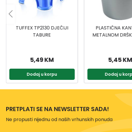
PLASTIČNA KANTA SA
TITIZ MEDICINSKI
METALNOM DRŠKOM 10L
9159
5,45 KM
2,00 KM
Dodaj u korpu
Dodaj u kor
PRETPLATI SE NA NEWSLETTER SADA!
Ne propusti nijednu od naših vrhunskih ponuda