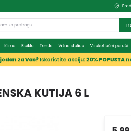
Prod
Tr
Klime
Bicikla
Tende
Vrtne stolice
Visokotlačni perači
jedan za Vas?
Iskoristite akciju:
20% POPUSTA
n
NSKA KUTIJA 6 L
5,99