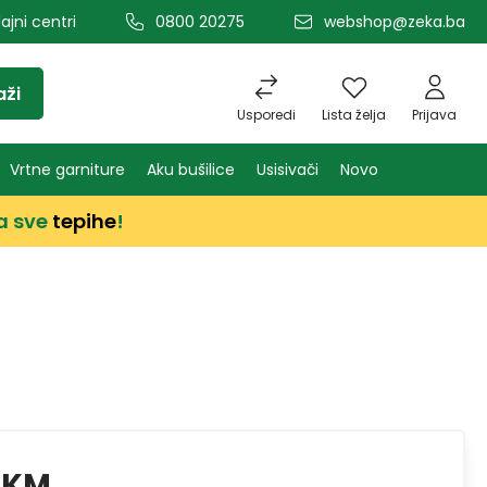
ajni centri
0800 20275
webshop@zeka.ba
aži
Usporedi
Lista želja
Prijava
Vrtne garniture
Aku bušilice
Usisivači
Novo
a sve
tepihe
!
 KM