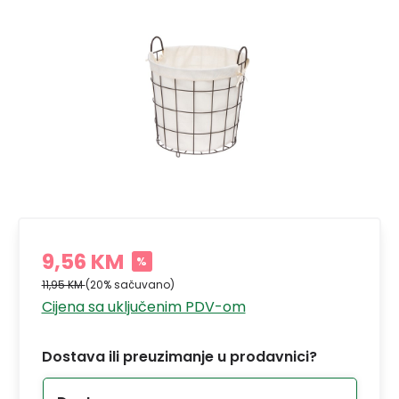
9,56 KM
%
11,95 KM
(20% sačuvano)
Cijena sa uključenim PDV-om
Dostava ili preuzimanje u prodavnici?