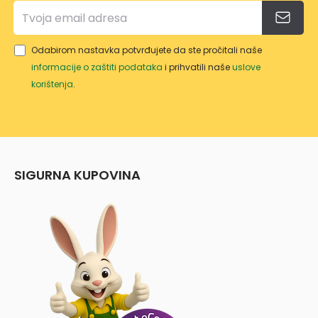
Odabirom nastavka potvrđujete da ste pročitali naše
informacije o zaštiti podataka
i prihvatili naše
uslove
korištenja
.
SIGURNA KUPOVINA