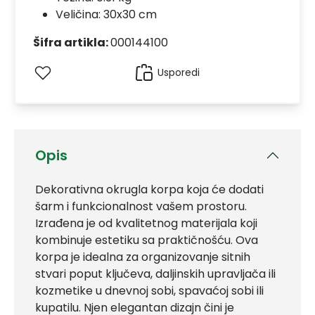
Veličina: 30x30 cm
Šifra artikla:
000144100
Usporedi
Opis
Dekorativna okrugla korpa koja će dodati
šarm i funkcionalnost vašem prostoru.
Izrađena je od kvalitetnog materijala koji
kombinuje estetiku sa praktičnošću. Ova
korpa je idealna za organizovanje sitnih
stvari poput ključeva, daljinskih upravljača ili
kozmetike u dnevnoj sobi, spavaćoj sobi ili
kupatilu. Njen elegantan dizajn čini je