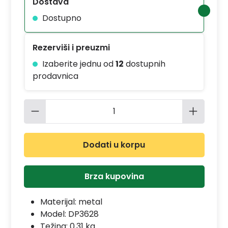
Dostava
Dostupno
Rezerviši i preuzmi
Izaberite jednu od
12
dostupnih
prodavnica
Količina proizvoda: Unesite željenu 
Dodati u korpu
Brza kupovina
Materijal:
metal
Model:
DP3628
Težina: 0.31 kg