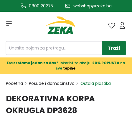
0800 20275
webshop@zeka.ba
a glavni sadržaj
Traži
Da srolamo jedan za Vas?
Iskoristite akciju:
20% POPUSTA
na
sve
tepihe
!
Početna
Posuđe i domaćinstvo
Ostala plastika
DEKORATIVNA KORPA
OKRUGLA DP3628