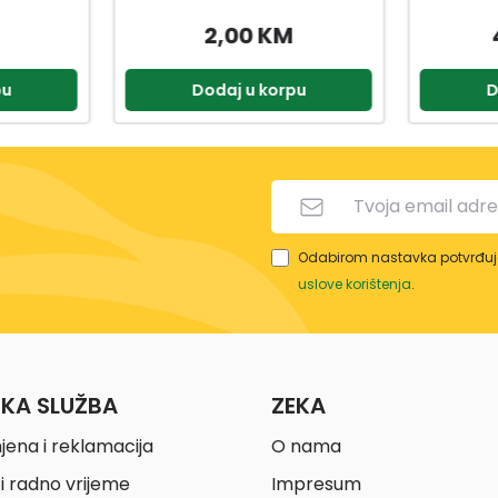
49,90 KM
2,90 KM
pu
Dodaj u korpu
D
Odabirom nastavka potvrđuje
uslove korištenja
.
ČKA SLUŽBA
ZEKA
jena i reklamacija
O nama
i radno vrijeme
Impresum