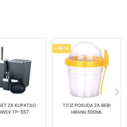
-15
%
 POSUDA ZA BEBI
TITIZ SET ZA SLADOLED AP-
RANU 500ML
9425