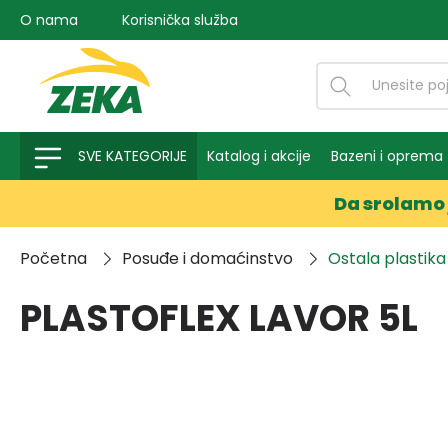
O nama
Korisnička služba
na pretragu
Preskoči na glavnu navigaciju
SVE KATEGORIJE
Katalog i akcije
Bazeni i oprema
Da srolamo 
Početna
Posuđe i domaćinstvo
Ostala plastika
PLASTOFLEX LAVOR 5L