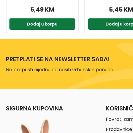
5,45 KM
2,00 KM
Dodaj u korpu
Dodaj u kor
PRETPLATI SE NA NEWSLETTER SADA!
Ne propusti nijednu od naših vrhunskih ponuda
SIGURNA KUPOVINA
KORISNI
Povrat, zam
Prodavnice 