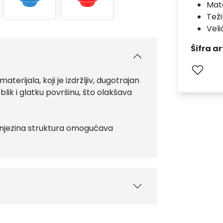
Mate
Teži
Veli
Šifra ar
erijala, koji je izdržljiv, dugotrajan
lik i glatku površinu, što olakšava
a njezina struktura omogućava