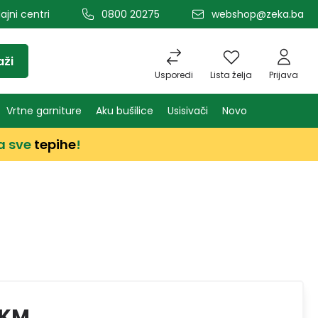
ajni centri
0800 20275
webshop@zeka.ba
aži
Usporedi
Lista želja
Prijava
Vrtne garniture
Aku bušilice
Usisivači
Novo
a sve
tepihe
!
 KM