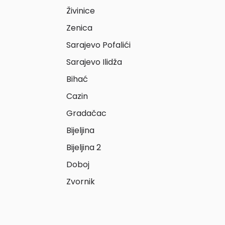
Živinice
Zenica
Sarajevo Pofalići
Sarajevo Ilidža
Bihać
Cazin
Gradačac
Bijeljina
Bijeljina 2
Doboj
Zvornik