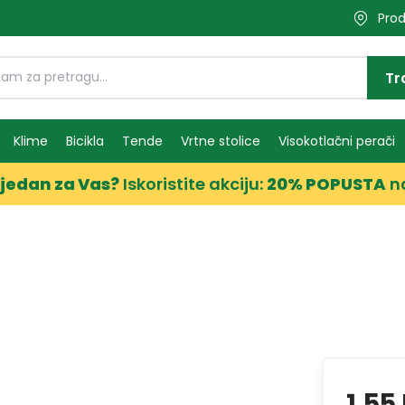
Prod
Tr
Klime
Bicikla
Tende
Vrtne stolice
Visokotlačni perači
jedan za Vas?
Iskoristite akciju:
20% POPUSTA
n
1,55