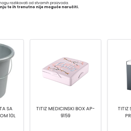
gu razlikovati od stvarnih proizvoda.
nju te ih trenutno nije moguće naručiti.
-15
%
 BOX AP-
TITIZ SET ZA KUPATILO
TITIZ
PRIWEX TP-557
H