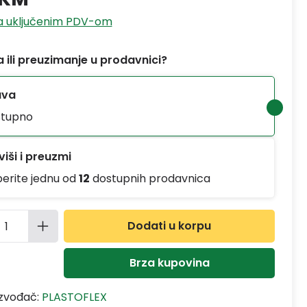
sa uključenim PDV-om
 ili preuzimanje u prodavnici?
ava
tupno
iši i preuzmi
berite jednu od
12
dostupnih prodavnica
ina proizvoda: Unesite željenu količinu
Dodati u korpu
Brza kupovina
izvođač:
PLASTOFLEX