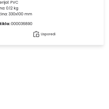
rijal:
PVC
na: 0.12 kg
čina: 330x100 mm
tikla:
000036890
Usporedi