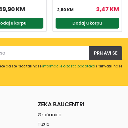
2,47 KM
3,57 KM
4,20 KM
odaj u korpu
Dodaj u korpu
PRIJAVI SE
te da ste pročitali naše
informacije o zaštiti podataka
i prihvatili naše
ZEKA BAUCENTRI
Gračanica
Tuzla