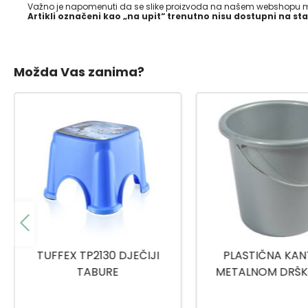
Važno je napomenuti da se slike proizvoda na našem webshopu mo
Artikli označeni kao „na upit“ trenutno nisu dostupni na sta
Možda Vas zanima?
PLASTIČNA KANTA SA
TITIZ MEDICINSKI
METALNOM DRŠKOM 10L
9159