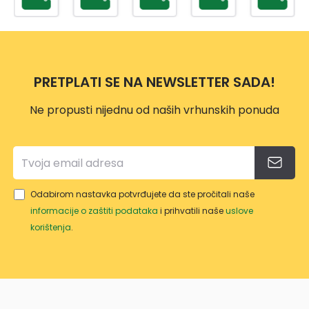
M
TP-
500
DRŠK
557
ML
OM
10L
PRETPLATI SE NA NEWSLETTER SADA!
Ne propusti nijednu od naših vrhunskih ponuda
Odabirom nastavka potvrđujete da ste pročitali naše
informacije o zaštiti podataka
i prihvatili naše
uslove
korištenja
.