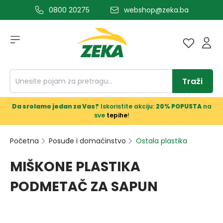
0800 20275
webshop@zeka.ba
a glavni sadržaj
Traži
Da srolamo jedan za Vas?
Iskoristite akciju:
20% POPUSTA
na
sve
tepihe
!
Početna
Posuđe i domaćinstvo
Ostala plastika
MIŠKONE PLASTIKA
PODMETAČ ZA SAPUN