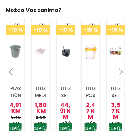
Možda Vas zanima?
-10
%
-10
%
-10
%
-15
%
-15
%
PLAS
TITIZ
TITIZ
TITIZ
TITIZ
TIČN
MEDI
SET
POS
SET
A
CINS
ZA
UDA
ZA
4,91
1,80
44,
2,4
3,5
KANT
KI
KUPA
ZA
SLAD
KM
KM
91 K
7 K
7 K
M
M
M
A SA
BOX
TILO
BEBI
OLED
5,45
2,00
MET
AP-
PRIW
49,9
HRA
2,90
4,20
AP-
KM
KM
KUPI
KUPI
KUPI
KUPI
KUPI
0 KM
KM
KM
ALNO
9159
EX
NU
9425