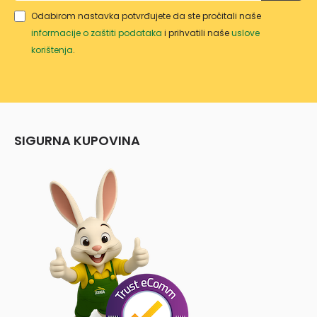
Odabirom nastavka potvrđujete da ste pročitali naše
informacije o zaštiti podataka
i prihvatili naše
uslove
korištenja
.
SIGURNA KUPOVINA