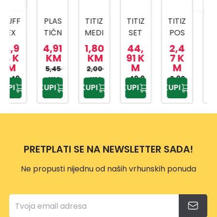
PLAS
TITIZ
TITIZ
TITIZ
TITIZ
TIČN
MEDI
SET
POS
SET
A
CINS
ZA
UDA
ZA
4,91
1,80
44,
2,4
3,5
KANT
KI
KUPA
ZA
SLAD
KM
KM
91 K
7 K
7 K
M
M
M
A SA
BOX
TILO
BEBI
OLED
5,45
2,00
MET
AP-
PRIW
49,9
HRA
2,90
4,20
AP-
KM
KM
KUPI
KUPI
KUPI
KUPI
KUPI
0 KM
KM
KM
ALNO
9159
EX
NU
9425
M
TP-
500
DRŠK
557
ML
OM
10L
PRETPLATI SE NA NEWSLETTER SADA!
Ne propusti nijednu od naših vrhunskih ponuda