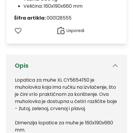
Veličina: 160x190x660 mm
Šifra artikla:
000128555
Usporedi
Opis
Lopatica za muhe XL CY5654150 je
muholovka koja ima ručku na izvlačenje, što
je čini vrlo praktičnom za korištenje. Ova
muholovka je dostupna u četiri različite boje
- žutoj, zelenoj, crvenoj i plavoj.
Dimenzija lopatice za muhe je 160x190x660
mm.