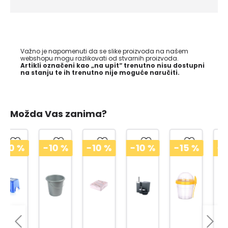
Važno je napomenuti da se slike proizvoda na našem
webshopu mogu razlikovati od stvarnih proizvoda.
Artikli označeni kao „na upit“ trenutno nisu dostupni
na stanju te ih trenutno nije moguće naručiti.
Možda Vas zanima?
-10
%
-10
%
-10
%
-15
%
-15
%