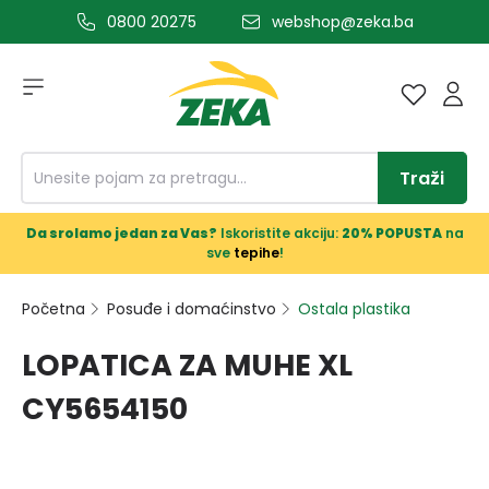
0800 20275
webshop@zeka.ba
a glavni sadržaj
Traži
Da srolamo jedan za Vas?
Iskoristite akciju:
20% POPUSTA
na
sve
tepihe
!
Početna
Posuđe i domaćinstvo
Ostala plastika
LOPATICA ZA MUHE XL
CY5654150