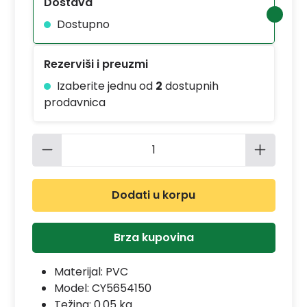
Dostava
Dostupno
Rezerviši i preuzmi
Izaberite jednu od
2
dostupnih
prodavnica
Količina proizvoda: Unesite željenu 
Dodati u korpu
Brza kupovina
Materijal:
PVC
Model:
CY5654150
Težina: 0.05 kg