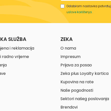
Odabirom nastavka potvrđuje
uslove korištenja
.
ČKA SLUŽBA
ZEKA
jena i reklamacija
O nama
i radno vrijeme
Impresum
anja
Prijava za posao
ave
Zeka plus Loyalty kartica
Kupovina na rate
Naše pogodnosti
Sektori našeg poslovanja
Brendovi