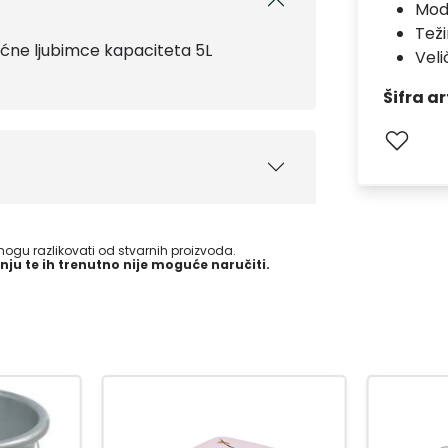
Mod
Teži
ućne ljubimce kapaciteta 5L
Velič
Šifra ar
gu razlikovati od stvarnih proizvoda.
nju te ih trenutno nije moguće naručiti.
-15
%