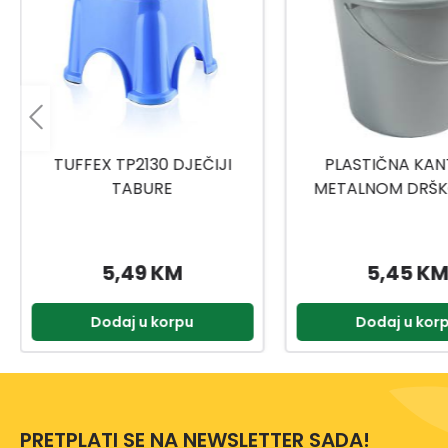
PLASTIČNA KANTA SA
TITIZ MEDICINSKI
METALNOM DRŠKOM 10L
9159
5,45 KM
2,00 KM
Dodaj u korpu
Dodaj u kor
PRETPLATI SE NA NEWSLETTER SADA!