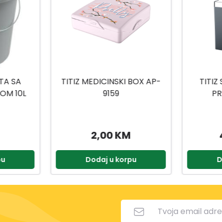
 BOX AP-
TITIZ SET ZA KUPATILO
TITIZ
PRIWEX TP-557
H
49,90 KM
2,90 KM
pu
Dodaj u korpu
D