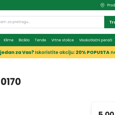
Prod
Tr
Klime
Bicikla
Tende
Vrtne stolice
Visokotlačni perači
jedan za Vas?
Iskoristite akciju:
20% POPUSTA
n
0170
5,00