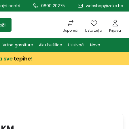
ajni centri
0800 20275
webshop@zeka.ba
aži
Usporedi
Lista želja
Prijava
Vrtne garniture
Aku bušilice
Usisivači
Novo
a sve
tepihe
!
 KM