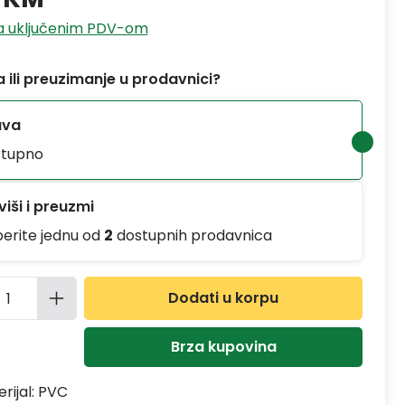
sa uključenim PDV-om
 ili preuzimanje u prodavnici?
ava
tupno
iši i preuzmi
berite jednu od
2
dostupnih prodavnica
ina proizvoda: Unesite željenu količinu
Dodati u korpu
Brza kupovina
rijal:
PVC