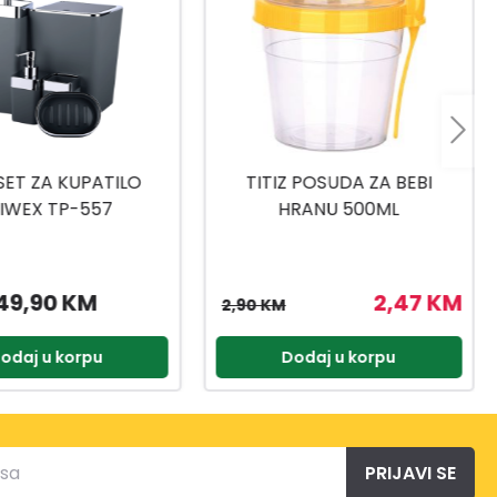
 POSUDA ZA BEBI
TITIZ SET ZA SLADOLED AP-
RANU 500ML
9425
2,47 KM
3,57 KM
4,20 KM
odaj u korpu
Dodaj u korpu
PRIJAVI SE