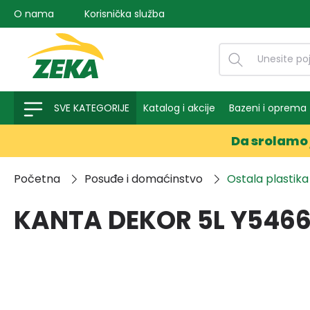
O nama
Korisnička služba
na pretragu
Preskoči na glavnu navigaciju
SVE KATEGORIJE
Katalog i akcije
Bazeni i oprema
Da srolamo 
Početna
Posuđe i domaćinstvo
Ostala plastika
KANTA DEKOR 5L Y5466