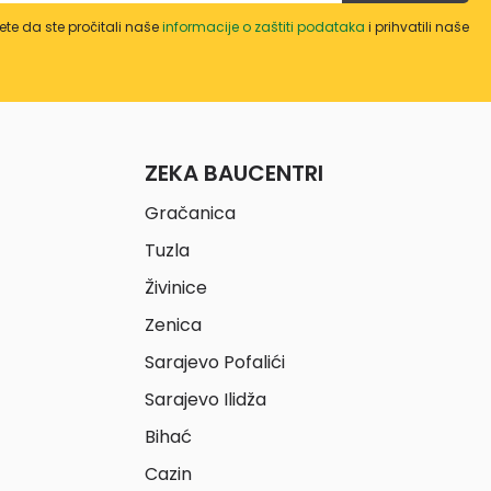
te da ste pročitali naše
informacije o zaštiti podataka
i prihvatili naše
ZEKA BAUCENTRI
Gračanica
Tuzla
Živinice
Zenica
Sarajevo Pofalići
Sarajevo Ilidža
Bihać
Cazin