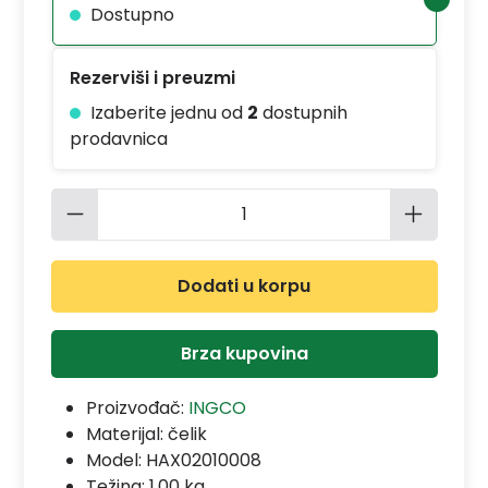
Dostupno
Rezerviši i preuzmi
Izaberite jednu od
2
dostupnih
prodavnica
Količina proizvoda: Unesite željenu 
Dodati u korpu
Brza kupovina
Proizvođač:
INGCO
Materijal:
čelik
Model:
HAX02010008
Težina: 1.00 kg