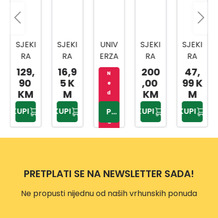
SJEKI
SJEKI
UNIV
SJEKI
SJEKI
RA
RA
ERZA
RA
RA
X11
800
LNA
ZA
CJEP
129,
16,9
200
47,
N
G
SJEKI
CIJE
AČ
90
5 K
,00
99 K
e
390M
RA
PANJ
2000
KM
M
KM
M
d
M
X7
E
GR
o
KUPI
KUPI
KUPI
KUPI
PROVJERITE
st
HAX0
XS
DRV
EVER
u
8180
A
EST
p
0
X27
n
XX
o
PRETPLATI SE NA NEWSLETTER SADA!
Ne propusti nijednu od naših vrhunskih ponuda