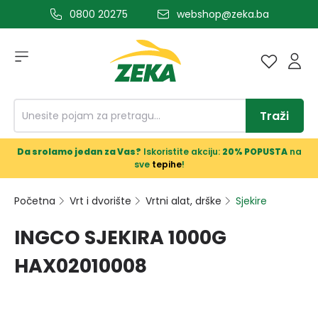
0800 20275
webshop@zeka.ba
a glavni sadržaj
Traži
Da srolamo jedan za Vas?
Iskoristite akciju:
20% POPUSTA
na
sve
tepihe
!
Početna
Vrt i dvorište
Vrtni alat, drške
Sjekire
INGCO SJEKIRA 1000G
HAX02010008