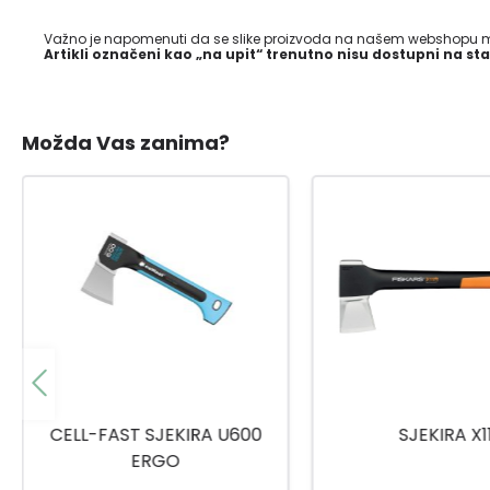
Važno je napomenuti da se slike proizvoda na našem webshopu mo
Artikli označeni kao „na upit“ trenutno nisu dostupni na sta
Možda Vas zanima?
SJEKIRA X11
SJEKIRA 800G 
HAX08180