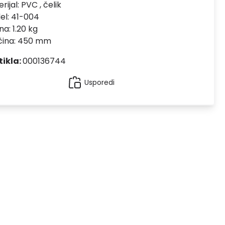
rijal:
PVC , čelik
el:
41-004
na: 1.20 kg
ičina: 450 mm
tikla:
000136744
Usporedi