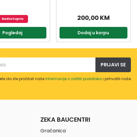
00,00 KM
47,99 KM
odaj u korpu
Dodaj u korpu
PRIJAVI SE
te da ste pročitali naše
informacije o zaštiti podataka
i prihvatili naše
ZEKA BAUCENTRI
Gračanica