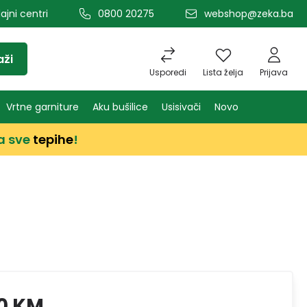
ajni centri
0800 20275
webshop@zeka.ba
aži
Usporedi
Lista želja
Prijava
Vrtne garniture
Aku bušilice
Usisivači
Novo
a sve
tepihe
!
0 KM