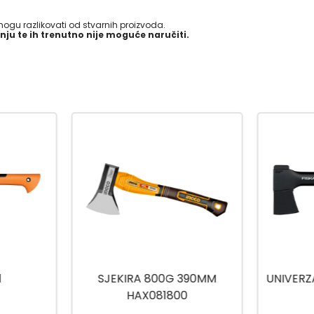
gu razlikovati od stvarnih proizvoda.
nju te ih trenutno nije moguće naručiti.
390MM
UNIVERZALNA SJEKIRA X7 XS
SJEKI
0
D