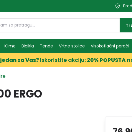
Prod
Tr
Klime
Bicikla
Tende
Vrtne stolice
Visokotlačni perači
jedan za Vas?
Iskoristite akciju:
20% POPUSTA
n
ire
200 ERGO
76,9