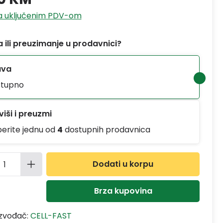
sa uključenim PDV-om
 ili preuzimanje u prodavnici?
ava
tupno
iši i preuzmi
berite jednu od
4
dostupnih prodavnica
ina proizvoda: Unesite željenu količinu
Dodati u korpu
Brza kupovina
izvođač:
CELL-FAST