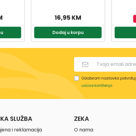
M
2
Nedostupno
pu
Pogledaj
D
Odabirom nastavka potvrđuje
uslove korištenja
.
ČKA SLUŽBA
ZEKA
jena i reklamacija
O nama