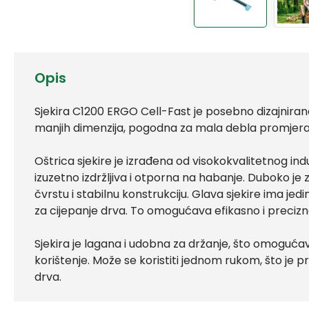
Opis
Sjekira C1200 ERGO Cell-Fast je posebno dizajnirana
manjih dimenzija, pogodna za mala debla promjera
Oštrica sjekire je izrađena od visokokvalitetnog indu
izuzetno izdržljiva i otporna na habanje. Duboko je
čvrstu i stabilnu konstrukciju. Glava sjekire ima jedi
za cijepanje drva. To omogućava efikasno i precizn
Sjekira je lagana i udobna za držanje, što omoguća
korištenje. Može se koristiti jednom rukom, što je 
drva.