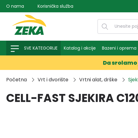
O nama
Korisnička služba
na pretragu
Preskoči na glavnu navigaciju
SVE KATEGORIJE
Katalog i akcije
Bazeni i oprema
Da srolamo 
Početna
Vrt i dvorište
Vrtni alat, drške
Sjek
CELL-FAST SJEKIRA C1