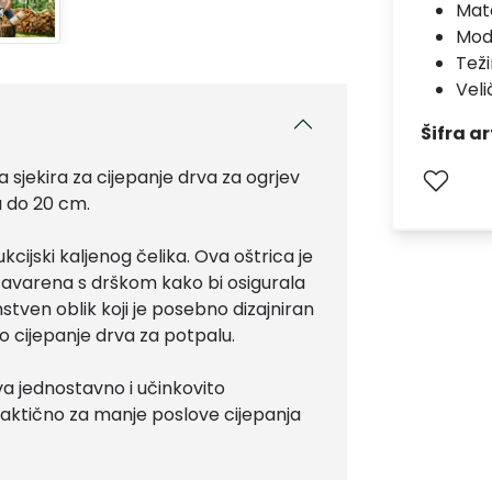
Mate
Mod
Teži
Vel
Šifra ar
 sjekira za cijepanje drva za ogrjev
 do 20 cm.
kcijski kaljenog čelika. Ova oštrica je
 zavarena s drškom kako bi osigurala
nstven oblik koji je posebno dizajniran
o cijepanje drva za potpalu.
va jednostavno i učinkovito
praktično za manje poslove cijepanja