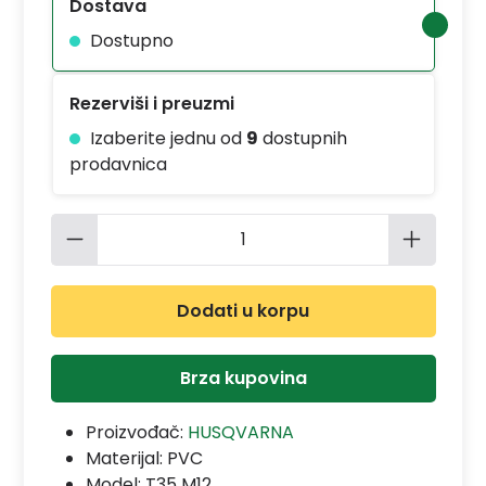
Dostava
Dostupno
Rezerviši i preuzmi
Izaberite jednu od
9
dostupnih
prodavnica
Količina proizvoda: Unesite željenu 
Dodati u korpu
Brza kupovina
Proizvođač:
HUSQVARNA
Materijal:
PVC
Model:
T35 M12