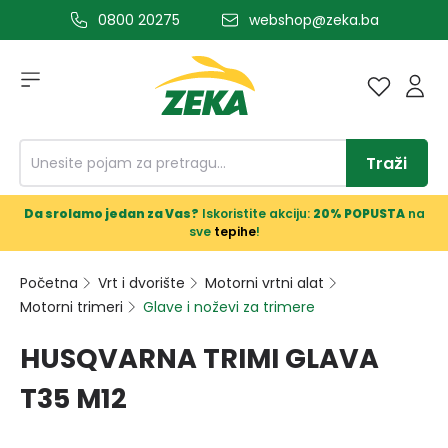
0800 20275
webshop@zeka.ba
a glavni sadržaj
Traži
Da srolamo jedan za Vas?
Iskoristite akciju:
20% POPUSTA
na
sve
tepihe
!
Početna
Vrt i dvorište
Motorni vrtni alat
Motorni trimeri
Glave i noževi za trimere
HUSQVARNA TRIMI GLAVA
T35 M12