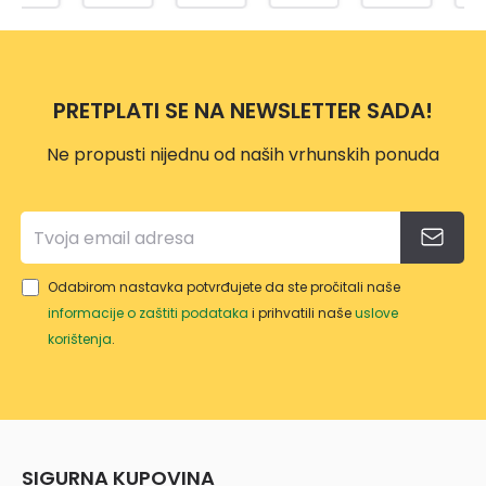
PROF
TRIM
2
I
ER
Z415
VP115
9
2
PRETPLATI SE NA NEWSLETTER SADA!
Z478
3
Ne propusti nijednu od naših vrhunskih ponuda
Odabirom nastavka potvrđujete da ste pročitali naše
informacije o zaštiti podataka
i prihvatili naše
uslove
korištenja
.
SIGURNA KUPOVINA