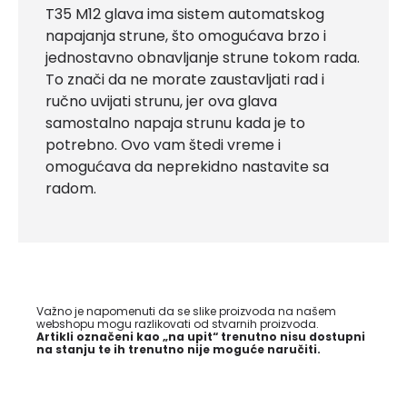
T35 M12 glava ima sistem automatskog
napajanja strune, što omogućava brzo i
jednostavno obnavljanje strune tokom rada.
To znači da ne morate zaustavljati rad i
ručno uvijati strunu, jer ova glava
samostalno napaja strunu kada je to
potrebno. Ovo vam štedi vreme i
omogućava da neprekidno nastavite sa
radom.
Važno je napomenuti da se slike proizvoda na našem
webshopu mogu razlikovati od stvarnih proizvoda.
Artikli označeni kao „na upit“ trenutno nisu dostupni
na stanju te ih trenutno nije moguće naručiti.