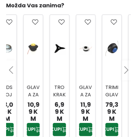
Možda Vas zanima?
GLAV
TRO
GLAV
TRIMI
GLAV
A ZA
KRAK
A ZA
GLAV
A ZA
TRIM
I
TRIM
A
TRIM
10,9
6,9
11,9
79,3
85,
ER
MET
ER
T45X
ER
9 K
9 K
9 K
9 K
70
CRN
ALNI
VP118
M12
DUR
M
M
M
M
KM
O-
NOŽ
7
OCU
KUPI
KUPI
KUPI
KUPI
KUPI
ŽUTA
ZA
T 20-