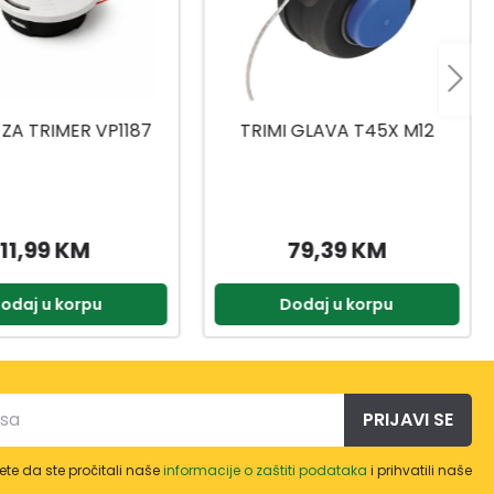
 GLAVA T45X M12
GLAVA ZA TRIMER DUROCUT
20-2
79,39 KM
85,70 KM
odaj u korpu
Dodaj u korpu
PRIJAVI SE
te da ste pročitali naše
informacije o zaštiti podataka
i prihvatili naše