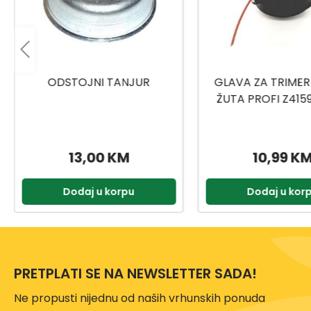
GLAVA ZA TRIMER CRNO-
TROKRAKI METALN
ŽUTA PROFI Z4159 Z4783
TRIMER VP11
10,99 KM
6,99 KM
Dodaj u korpu
Dodaj u kor
PRETPLATI SE NA NEWSLETTER SADA!
Ne propusti nijednu od naših vrhunskih ponuda