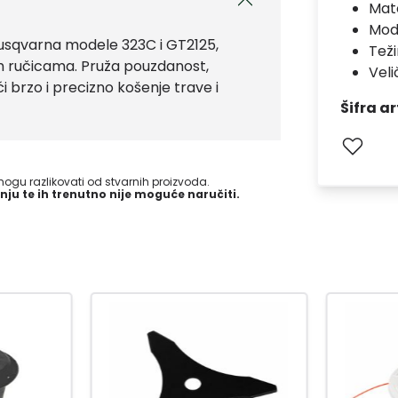
Mate
Mod
 Husqvarna modele 323C i GT2125,
Teži
rim ručicama. Pruža pouzdanost,
Veli
 brzo i precizno košenje trave i
Šifra ar
gu razlikovati od stvarnih proizvoda.
nju te ih trenutno nije moguće naručiti.