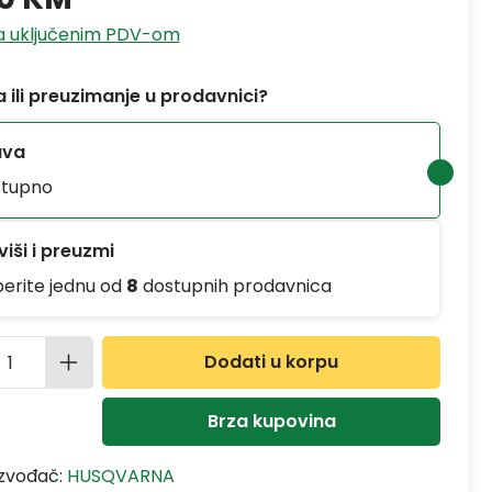
sa uključenim PDV-om
 ili preuzimanje u prodavnici?
ava
tupno
iši i preuzmi
berite jednu od
8
dostupnih prodavnica
ina proizvoda: Unesite željenu količinu
Dodati u korpu
Brza kupovina
izvođač:
HUSQVARNA