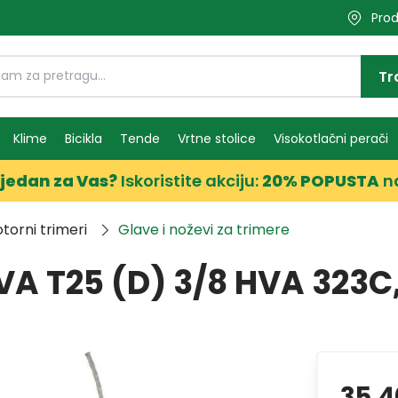
Prod
Tr
Klime
Bicikla
Tende
Vrtne stolice
Visokotlačni perači
jedan za Vas?
Iskoristite akciju:
20% POPUSTA
n
torni trimeri
Glave i noževi za trimere
A T25 (D) 3/8 HVA 323
35,4