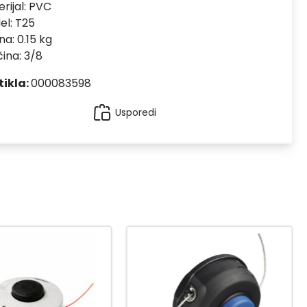
rijal:
PVC
el:
T25
na: 0.15 kg
čina: 3/8
tikla:
000083598
Usporedi