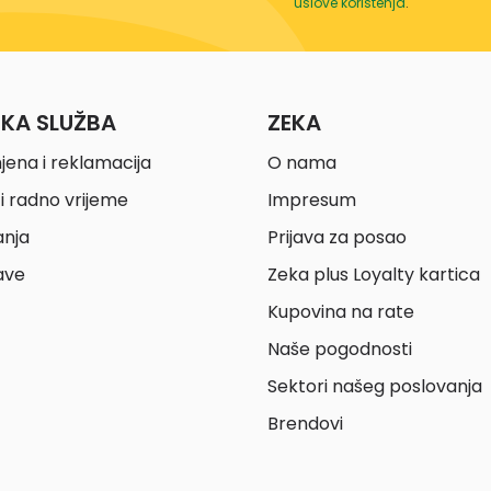
uslove korištenja
.
ČKA SLUŽBA
ZEKA
jena i reklamacija
O nama
i radno vrijeme
Impresum
anja
Prijava za posao
ave
Zeka plus Loyalty kartica
Kupovina na rate
Naše pogodnosti
Sektori našeg poslovanja
Brendovi