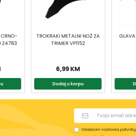
I NOŽ ZA
GLAVA ZA TRIMER VP1187
TRIMI
52
11,99 KM
pu
Dodaj u korpu
D
Odabirom nastavka potvrđuje