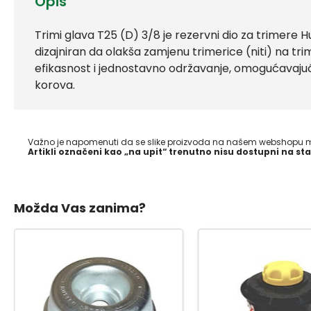
Opis
Trimi glava T25 (D) 3/8 je rezervni dio za trimere
dizajniran da olakša zamjenu trimerice (niti) na t
efikasnost i jednostavno održavanje, omogućavajući
korova.
Važno je napomenuti da se slike proizvoda na našem webshopu mo
Artikli označeni kao „na upit“ trenutno nisu dostupni na sta
Možda Vas zanima?