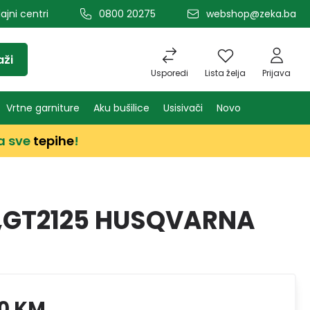
ajni centri
0800 20275
webshop@zeka.ba
aži
Usporedi
Lista želja
Prijava
Vrtne garniture
Aku bušilice
Usisivači
Novo
a sve
tepihe
!
C,GT2125 HUSQVARNA
0 KM