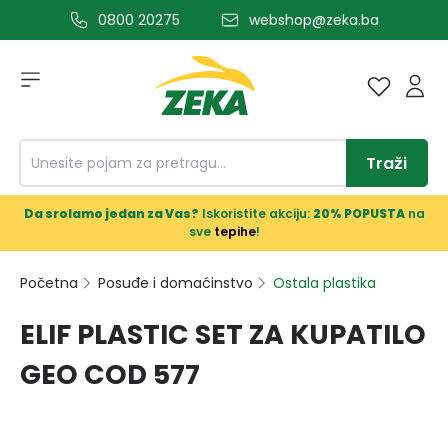
0800 20275
webshop@zeka.ba
a glavni sadržaj
Traži
Da srolamo jedan za Vas?
Iskoristite akciju:
20% POPUSTA
na
sve
tepihe
!
Početna
Posuđe i domaćinstvo
Ostala plastika
ELIF PLASTIC SET ZA KUPATILO
GEO COD 577