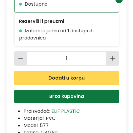
Dostupno
Rezerviši i preuzmi
Izaberite jednu od
1
dostupnih
prodavnica
Količina proizvoda: Unesite željenu 
Dodati u korpu
Brza kupovina
Proizvođač:
ELIF PLASTIC
Materijal:
PVC
Model:
577
Težina: 0.40 kg