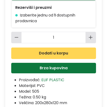
Rezerviši i preuzmi
Izaberite jednu od
1
dostupnih
prodavnica
Količina proizvoda: Unesite željenu 
Dodati u korpu
Brza kupovina
Proizvođač:
ELIF PLASTIC
Materijal:
PVC
Model:
505
Težina: 0.50 kg
Veličina: 200x280x120 mm