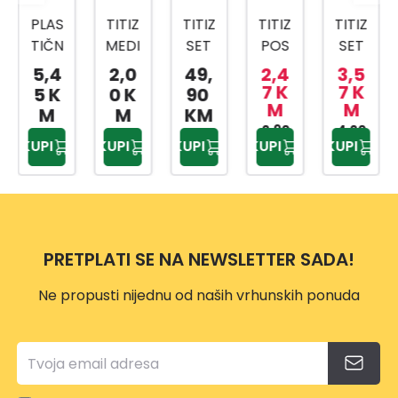
PLAS
TITIZ
TITIZ
TITIZ
TITIZ
TIČN
MEDI
SET
POS
SET
A
CINS
ZA
UDA
ZA
5,4
2,0
49,
2,4
3,5
KANT
KI
KUPA
ZA
SLAD
7 K
7 K
5 K
0 K
90
M
M
A SA
BOX
TILO
BEBI
OLED
M
M
KM
MET
AP-
PRIW
HRA
2,90
4,20
AP-
KUPI
KUPI
KUPI
KUPI
KUPI
KM
KM
ALNO
9159
EX
NU
9425
M
TP-
500
DRŠK
557
ML
OM
10L
PRETPLATI SE NA NEWSLETTER SADA!
Ne propusti nijednu od naših vrhunskih ponuda