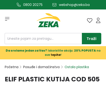
0800 20275
webshop@zeka.ba
a glavni sadržaj
Traži
Da srolamo jedan za Vas?
Iskoristite akciju:
20% POPUSTA
na
sve
tepihe
!
Početna
Posuđe i domaćinstvo
Ostala plastika
ELIF PLASTIC KUTIJA COD 505