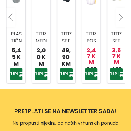
PLAS
TITIZ
TITIZ
TITIZ
TITIZ
TIČN
MEDI
SET
POS
SET
A
CINS
ZA
UDA
ZA
5,4
2,0
49,
2,4
3,5
KANT
KI
KUPA
ZA
SLAD
7 K
7 K
5 K
0 K
90
M
M
A SA
BOX
TILO
BEBI
OLED
M
M
KM
MET
AP-
PRIW
HRA
2,90
4,20
AP-
KUPI
KUPI
KUPI
KUPI
KUPI
KM
KM
ALNO
9159
EX
NU
9425
M
TP-
500
DRŠK
557
ML
OM
10L
PRETPLATI SE NA NEWSLETTER SADA!
Ne propusti nijednu od naših vrhunskih ponuda