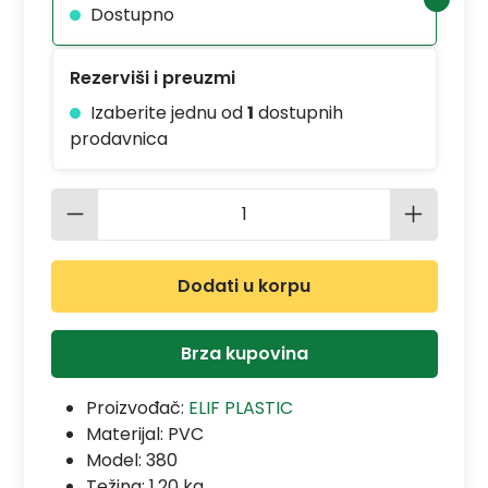
Dostupno
Rezerviši i preuzmi
Izaberite jednu od
1
dostupnih
prodavnica
Količina proizvoda: Unesite željenu 
Dodati u korpu
Brza kupovina
Proizvođač:
ELIF PLASTIC
Materijal:
PVC
Model:
380
Težina: 1.20 kg