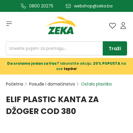
0800 20275
webshop@zeka.ba
a glavni sadržaj
Traži
Da srolamo jedan za Vas?
Iskoristite akciju:
20% POPUSTA
na
sve
tepihe
!
Početna
Posuđe i domaćinstvo
Ostala plastika
ELIF PLASTIC KANTA ZA
DŽOGER COD 380