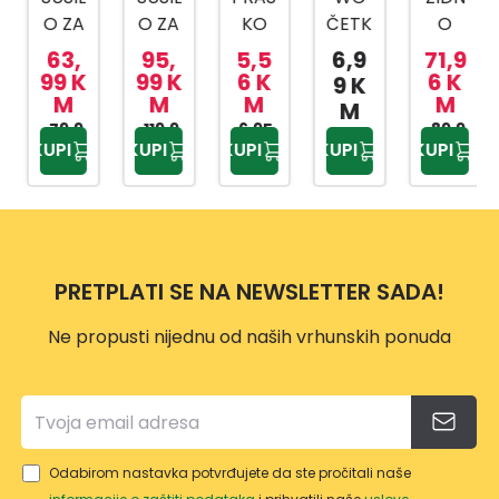
O ZA
O ZA
KO
ČETK
O
RUBL
RUBL
TELE
A
SUŠIL
63,
95,
5,5
6,9
71,9
JE
JE
SKOP
PRIM
O
99 K
99 K
6 K
6 K
9 K
M
M
M
M
PEG
20M
DP41
AVER
TELE
M
ASUS
79,9
PEG
119,9
6,95
73
A
GAN
89,9
KUPI
KUPI
KUPI
KUPI
KUPI
9 KM
9 KM
KM
5 KM
120
ASUS
T 81
SOLI
200-
PRO
D
PLUS
T
COM
103C
PAC
M
PRETPLATI SE NA NEWSLETTER SADA!
T 12M
12314
Ne propusti nijednu od naših vrhunskih ponuda
14
Odabirom nastavka potvrđujete da ste pročitali naše