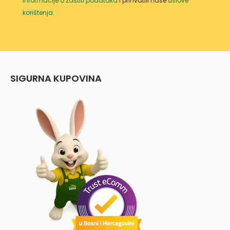
informacije o zaštiti podataka
i prihvatili naše
uslove
korištenja
.
SIGURNA KUPOVINA