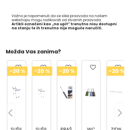
Važno je napomenuti da se slike proizvoda na našem
webshopu mogu razlikovati od stvarnih proizvoda.
Artikli označeni kao „na upit“ trenutno nisu dostupni
na stanju te ih trenutno nije moguće naručiti.
Možda Vas zanima?
-20
%
-20
%
-20
%
-20
%
SUŠIL
SUŠIL
PRAŠ
WC
ZIDN