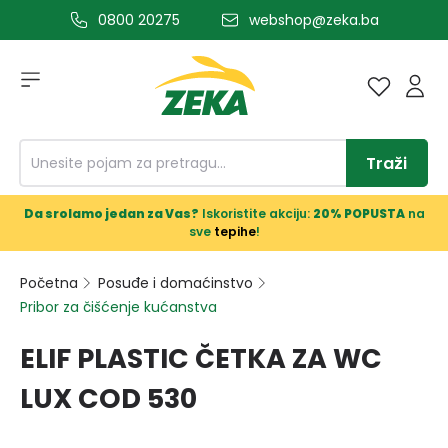
0800 20275
webshop@zeka.ba
a glavni sadržaj
Traži
Da srolamo jedan za Vas?
Iskoristite akciju:
20% POPUSTA
na
sve
tepihe
!
Početna
Posuđe i domaćinstvo
Pribor za čišćenje kućanstva
ELIF PLASTIC ČETKA ZA WC
LUX COD 530