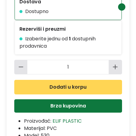
Dostava
Dostupno
Rezerviši i preuzmi
Izaberite jednu od
1
dostupnih
prodavnica
Količina proizvoda: Unesite željenu 
Dodati u korpu
Brza kupovina
Proizvođač:
ELIF PLASTIC
Materijal:
PVC
Model:
530