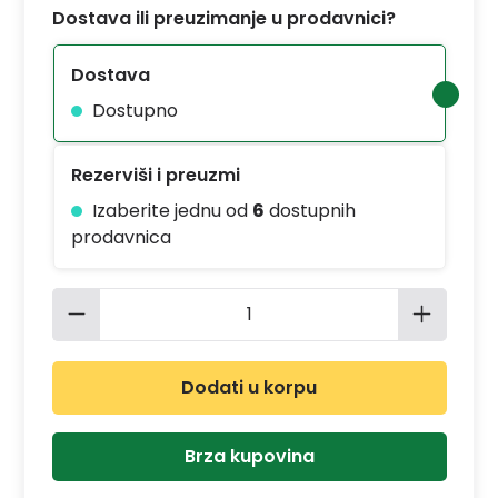
Dostava ili preuzimanje u prodavnici?
Dostava
Dostupno
Rezerviši i preuzmi
Izaberite jednu od
6
dostupnih
prodavnica
Količina proizvoda: Unesite željenu 
Dodati u korpu
Brza kupovina