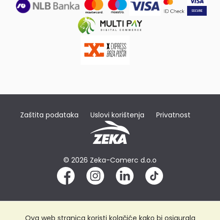
Zaštita podataka
Uslovi korištenja
Privatnost
© 2026 Zeka-Comerc d.o.o
Ova web stranica koristi kolačiće kako bi osigurala