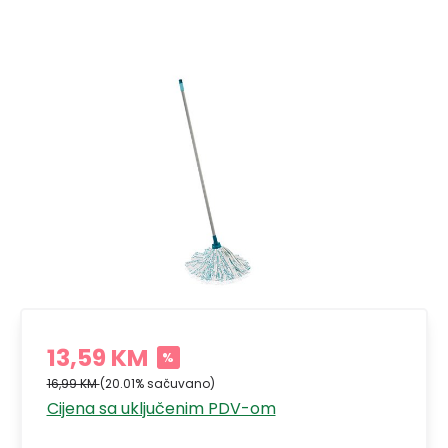
13,59 KM
%
16,99 KM
(20.01% sačuvano)
Cijena sa uključenim PDV-om