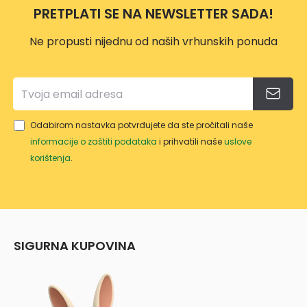
PRETPLATI SE NA NEWSLETTER SADA!
T 12M
12314
Ne propusti nijednu od naših vrhunskih ponuda
14
Odabirom nastavka potvrđujete da ste pročitali naše
informacije o zaštiti podataka
i prihvatili naše
uslove
korištenja
.
SIGURNA KUPOVINA