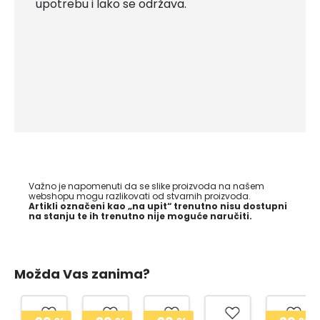
upotrebu i lako se održava.
Važno je napomenuti da se slike proizvoda na našem
webshopu mogu razlikovati od stvarnih proizvoda.
Artikli označeni kao „na upit“ trenutno nisu dostupni
na stanju te ih trenutno nije moguće naručiti.
Možda Vas zanima?