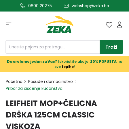
0800 20275
webshop@zeka.ba
a glavni sadržaj
Traži
Da srolamo jedan za Vas?
Iskoristite akciju:
20% POPUSTA
na
sve
tepihe
!
Početna
Posuđe i domaćinstvo
Pribor za čišćenje kućanstva
LEIFHEIT MOP+ČELICNA
DRŠKA 125CM CLASSIC
VISKOZA