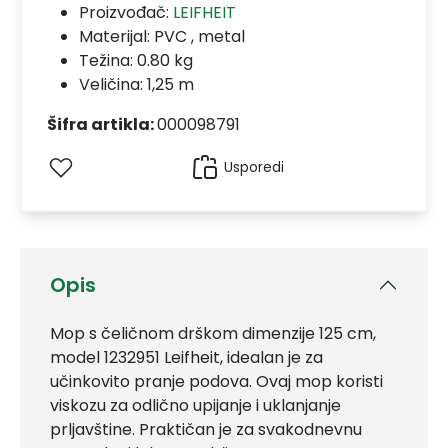
Proizvođač:
LEIFHEIT
Materijal:
PVC , metal
Težina: 0.80 kg
Veličina: 1,25 m
Šifra artikla:
000098791
Usporedi
Opis
Mop s čeličnom drškom dimenzije 125 cm,
model 1232951 Leifheit, idealan je za
učinkovito pranje podova. Ovaj mop koristi
viskozu za odlično upijanje i uklanjanje
prljavštine. Praktičan je za svakodnevnu