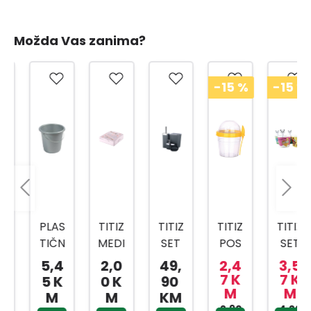
Možda Vas zanima?
-15
%
-15
%
PLAS
TITIZ
TITIZ
TITIZ
TITIZ
TIČN
MEDI
SET
POS
SET
A
CINS
ZA
UDA
ZA
5,4
2,0
49,
2,4
3,5
KANT
KI
KUPA
ZA
SLAD
7 K
7 K
5 K
0 K
90
M
M
A SA
BOX
TILO
BEBI
OLED
M
M
KM
MET
AP-
PRIW
HRA
2,90
4,20
AP-