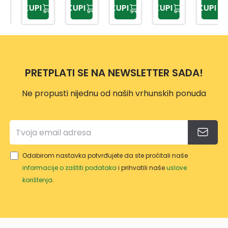
KUPI
KUPI
KUPI
KUPI
KUPI
KM
KM
ALNO
9159
EX
NU
9425
M
TP-
500
DRŠK
557
ML
OM
10L
PRETPLATI SE NA NEWSLETTER SADA!
Ne propusti nijednu od naših vrhunskih ponuda
Odabirom nastavka potvrđujete da ste pročitali naše
informacije o zaštiti podataka
i prihvatili naše
uslove
korištenja
.