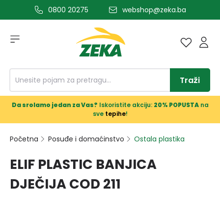
0800 20275
webshop@zeka.ba
a glavni sadržaj
Traži
Da srolamo jedan za Vas?
Iskoristite akciju:
20% POPUSTA
na
sve
tepihe
!
Početna
Posuđe i domaćinstvo
Ostala plastika
ELIF PLASTIC BANJICA
DJEČIJA COD 211