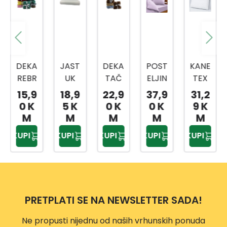
DEKA
JAST
DEKA
POST
KANE
REBR
UK
TAČ
ELJIN
TEX
ASTA
DP32
KICE
A
JAST
15,9
18,9
22,9
37,9
31,2
150X
16
180X
JEDN
UK
0 K
5 K
0 K
0 K
9 K
200
55X3
200
OKRE
CLIM
M
M
M
M
M
CM
5 CM
CM
VETN
A
KUPI
KUPI
KUPI
KUPI
KUPI
A 3/1
CON
150X
TROL
200
50X7
DP31
0 CM
80
PRETPLATI SE NA NEWSLETTER SADA!
Ne propusti nijednu od naših vrhunskih ponuda