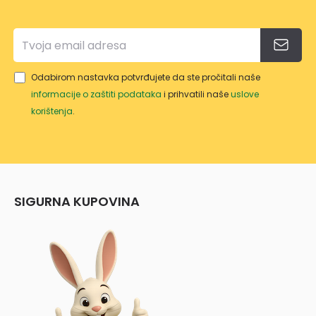
Odabirom nastavka potvrđujete da ste pročitali naše
informacije o zaštiti podataka
i prihvatili naše
uslove
korištenja
.
SIGURNA KUPOVINA