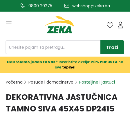
0800 20275
webshop@zeka.ba
a glavni sadržaj
Traži
Da srolamo jedan za Vas?
Iskoristite akciju:
20% POPUSTA
na
sve
tepihe
!
Početna
Posuđe i domaćinstvo
Posteljine i jastuci
DEKORATIVNA JASTUČNICA
TAMNO SIVA 45X45 DP2415