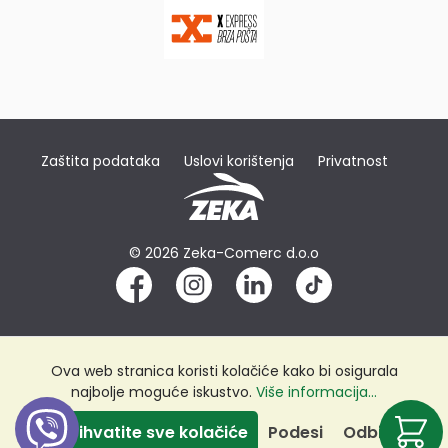
Zaštita podataka
Uslovi korištenja
Privatnost
© 2026 Zeka-Comerc d.o.o
Ova web stranica koristi kolačiće kako bi osigurala
najbolje moguće iskustvo.
Više informacija...
Prihvatite sve kolačiće
Podesi
Odbij