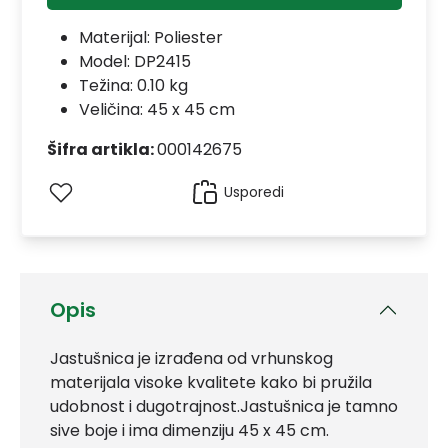
Materijal:
Poliester
Model:
DP2415
Težina: 0.10 kg
Veličina: 45 x 45 cm
Šifra artikla:
000142675
Usporedi
Opis
Jastušnica je izrađena od vrhunskog
materijala visoke kvalitete kako bi pružila
udobnost i dugotrajnost.Jastušnica je tamno
sive boje i ima dimenziju 45 x 45 cm.