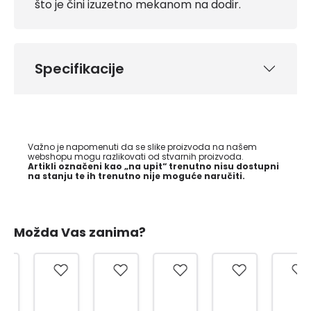
što je čini izuzetno mekanom na dodir.
Specifikacije
Važno je napomenuti da se slike proizvoda na našem
webshopu mogu razlikovati od stvarnih proizvoda.
Artikli označeni kao „na upit“ trenutno nisu dostupni
na stanju te ih trenutno nije moguće naručiti.
Možda Vas zanima?