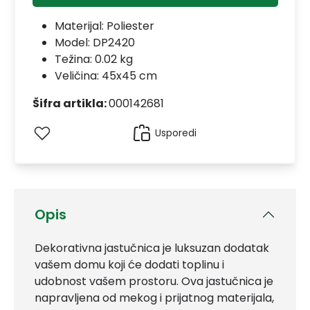
Materijal:
Poliester
Model:
DP2420
Težina: 0.02 kg
Veličina: 45x45 cm
Šifra artikla:
000142681
Usporedi
Opis
Dekorativna jastučnica je luksuzan dodatak
vašem domu koji će dodati toplinu i
udobnost vašem prostoru. Ova jastučnica je
napravljena od mekog i prijatnog materijala,