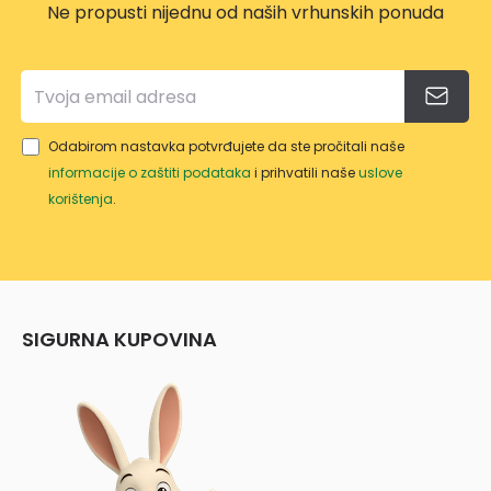
Ne propusti nijednu od naših vrhunskih ponuda
Odabirom nastavka potvrđujete da ste pročitali naše
informacije o zaštiti podataka
i prihvatili naše
uslove
korištenja
.
SIGURNA KUPOVINA