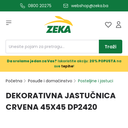
0800 20275
webshop@zeka.ba
a glavni sadržaj
Traži
Da srolamo jedan za Vas?
Iskoristite akciju:
20% POPUSTA
na
sve
tepihe
!
Početna
Posuđe i domaćinstvo
Posteljine i jastuci
DEKORATIVNA JASTUČNICA
CRVENA 45X45 DP2420