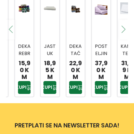
DEKA
JAST
DEKA
POST
KANE
REBR
UK
TAČ
ELJIN
TEX
ASTA
DP32
KICE
A
JAST
15,9
18,9
22,9
37,9
31,2
150X
16
180X
JEDN
UK
0 K
5 K
0 K
0 K
9 K
200
55X3
200
OKRE
CLIM
M
M
M
M
M
CM
5 CM
CM
VETN
A
KUPI
KUPI
KUPI
KUPI
KUPI
A 3/1
CON
150X
TROL
200
50X7
DP31
0 CM
80
PRETPLATI SE NA NEWSLETTER SADA!