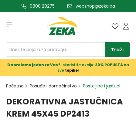
0800 20275
webshop@zeka.ba
a glavni sadržaj
Traži
Da srolamo jedan za Vas?
Iskoristite akciju:
20% POPUSTA
na
sve
tepihe
!
Početna
Posuđe i domaćinstvo
Posteljine i jastuci
DEKORATIVNA JASTUČNICA
KREM 45X45 DP2413