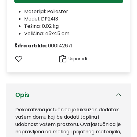
Materijal:
Poliester
Model:
DP2413
Težina: 0.02 kg
Veličina: 45x45 cm
Šifra artikla:
000142671
Usporedi
Opis
Dekorativna jastučnica je luksuzan dodatak
vašem domu koji će dodati toplinu i
udobnost vašem prostoru. Ova jastučnica je
napravljena od mekog i prijatnog materijala,