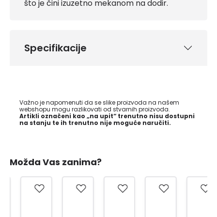
što je čini izuzetno mekanom na dodir.
Specifikacije
Važno je napomenuti da se slike proizvoda na našem
webshopu mogu razlikovati od stvarnih proizvoda.
Artikli označeni kao „na upit“ trenutno nisu dostupni
na stanju te ih trenutno nije moguće naručiti.
Možda Vas zanima?