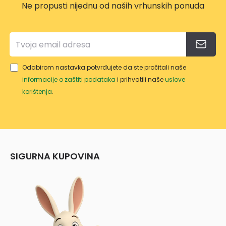
Ne propusti nijednu od naših vrhunskih ponuda
Odabirom nastavka potvrđujete da ste pročitali naše
informacije o zaštiti podataka
i prihvatili naše
uslove
korištenja
.
SIGURNA KUPOVINA