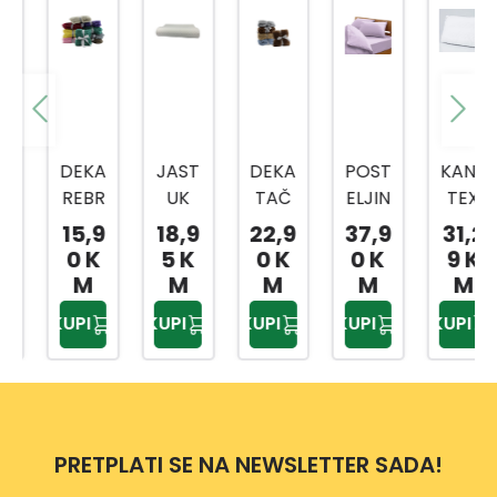
DEKA
JAST
DEKA
POST
KANE
REBR
UK
TAČ
ELJIN
TEX
ASTA
DP32
KICE
A
JAST
15,9
18,9
22,9
37,9
31,2
150X
16
180X
JEDN
UK
0 K
5 K
0 K
0 K
9 K
200
55X3
200
OKRE
CLIM
M
M
M
M
M
CM
5 CM
CM
VETN
A
KUPI
KUPI
KUPI
KUPI
KUPI
A 3/1
CON
150X
TROL
200
50X7
DP31
0 CM
80
PRETPLATI SE NA NEWSLETTER SADA!