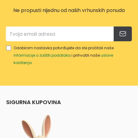
Ne propusti nijednu od naših vrhunskih ponuda
Odabirom nastavka potvrđujete da ste pročitali naše
informacije o zaštiti podataka
i prihvatili naše
uslove
korištenja
.
SIGURNA KUPOVINA