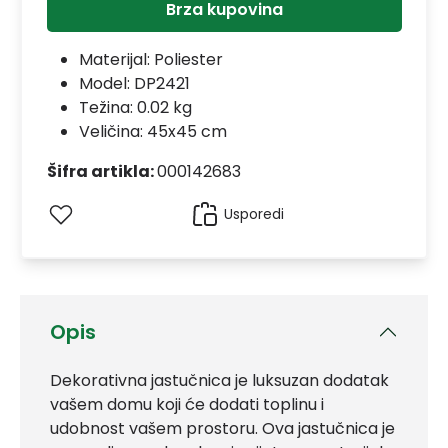
Brza kupovina
Materijal:
Poliester
Model:
DP2421
Težina: 0.02 kg
Veličina: 45x45 cm
Šifra artikla:
000142683
Usporedi
Opis
Dekorativna jastučnica je luksuzan dodatak
vašem domu koji će dodati toplinu i
udobnost vašem prostoru. Ova jastučnica je