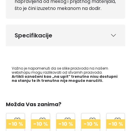
napravljena od mekog i prijatnog materijala,
što je čini izuzetno mekanom na dodir.
Specifikacije
Važno je napomenuti da se slike proizvoda na našem
webshopu mogu razlikovati od stvarnih proizvoda.
Artikli označeni kao „na upit“ trenutno nisu dostupni
na stanju te ih trenutno nije moguće naručiti.
Možda Vas zanima?
-10
%
-10
%
-10
%
-10
%
-10
%