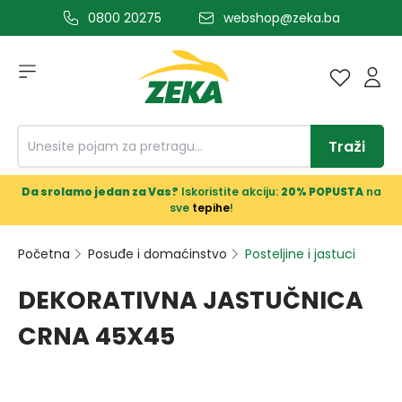
0800 20275
webshop@zeka.ba
a glavni sadržaj
Traži
Da srolamo jedan za Vas?
Iskoristite akciju:
20% POPUSTA
na
sve
tepihe
!
Početna
Posuđe i domaćinstvo
Posteljine i jastuci
DEKORATIVNA JASTUČNICA
CRNA 45X45