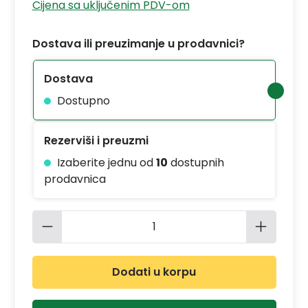
Cijena sa uključenim PDV-om
Dostava ili preuzimanje u prodavnici?
Dostava
Dostupno
Rezerviši i preuzmi
Izaberite jednu od
10
dostupnih
prodavnica
Količina proizvoda: Unesite željenu 
Dodati u korpu