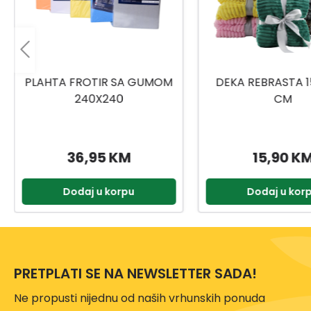
DEKA REBRASTA 150X200
JASTUK DP3216 5
CM
15,90 KM
18,95 K
Dodaj u korpu
Dodaj u kor
PRETPLATI SE NA NEWSLETTER SADA!
Ne propusti nijednu od naših vrhunskih ponuda