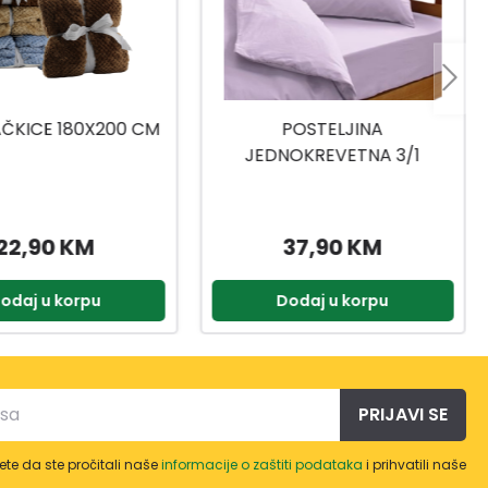
POSTELJINA
KANETEX JASTUK CLIMA
OKREVETNA 3/1
CONTROL 50X70 CM
0X200 DP3180
37,90 KM
31,29 KM
odaj u korpu
Dodaj u korpu
PRIJAVI SE
te da ste pročitali naše
informacije o zaštiti podataka
i prihvatili naše