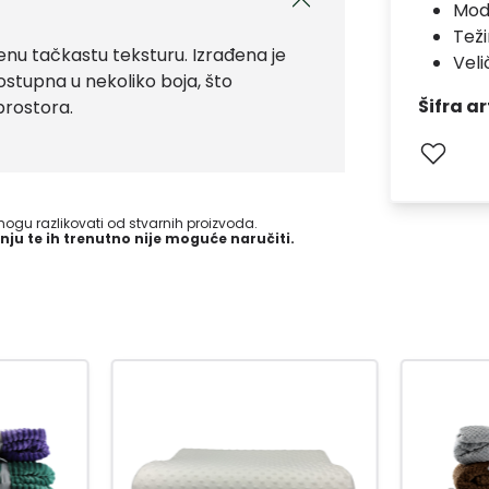
Mod
Teži
enu tačkastu teksturu. Izrađena je
Veli
ostupna u nekoliko boja, što
Šifra ar
rostora.
gu razlikovati od stvarnih proizvoda.
nju te ih trenutno nije moguće naručiti.