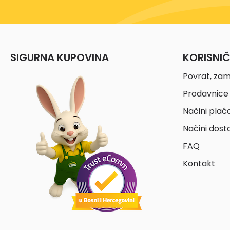
SIGURNA KUPOVINA
KORISNI
Povrat, zam
Prodavnice 
Načini plać
Načini dost
FAQ
Kontakt