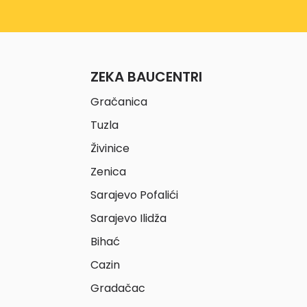
ZEKA BAUCENTRI
Gračanica
Tuzla
Živinice
Zenica
Sarajevo Pofalići
Sarajevo Ilidža
Bihać
Cazin
Gradačac