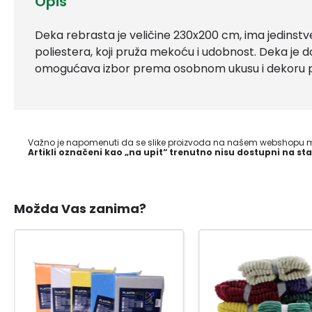
Opis
Deka rebrasta je veličine 230x200 cm, ima jedinstv
poliestera, koji pruža mekoću i udobnost. Deka je d
omogućava izbor prema osobnom ukusu i dekoru p
Važno je napomenuti da se slike proizvoda na našem webshopu mo
Artikli označeni kao „na upit“ trenutno nisu dostupni na sta
Možda Vas zanima?