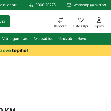
ajni centri
0800 20275
webshop@zeka.ba
aži
Usporedi
Lista želja
Prijava
Vrtne garniture
Aku bušilice
Usisivači
Novo
a sve
tepihe
!
0 KM