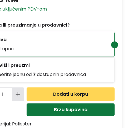
sa uključenim PDV-om
 ili preuzimanje u prodavnici?
ava
tupno
iši i preuzmi
berite jednu od
7
dostupnih prodavnica
ina proizvoda: Unesite željenu količinu
Dodati u korpu
Brza kupovina
rijal:
Poliester