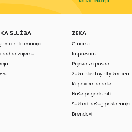
uslove korištenja
.
ČKA SLUŽBA
ZEKA
jena i reklamacija
O nama
i radno vrijeme
Impresum
anja
Prijava za posao
ave
Zeka plus Loyalty kartica
Kupovina na rate
Naše pogodnosti
Sektori našeg poslovanja
Brendovi