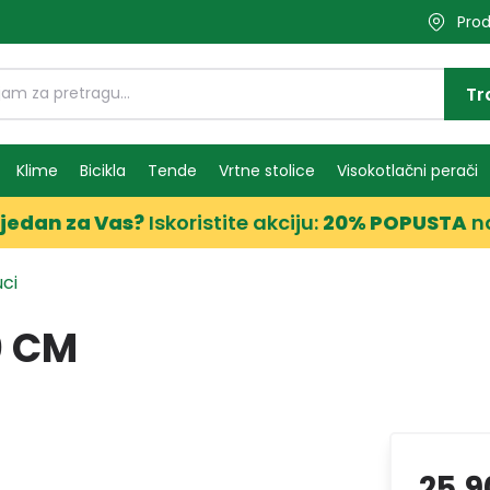
Prod
Tr
Klime
Bicikla
Tende
Vrtne stolice
Visokotlačni perači
jedan za Vas?
Iskoristite akciju:
20% POPUSTA
n
uci
0 CM
25,9