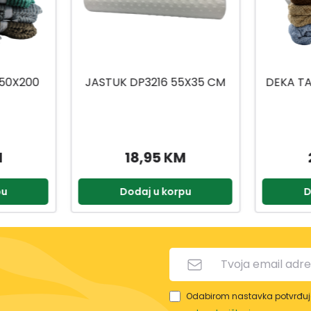
5X35 CM
DEKA TAČKICE 180X200 CM
JEDN
15
M
22,90 KM
pu
Dodaj u korpu
D
Odabirom nastavka potvrđuje