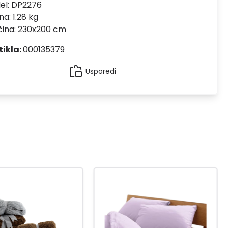
el:
DP2276
na: 1.28 kg
čina: 230x200 cm
tikla:
000135379
Usporedi