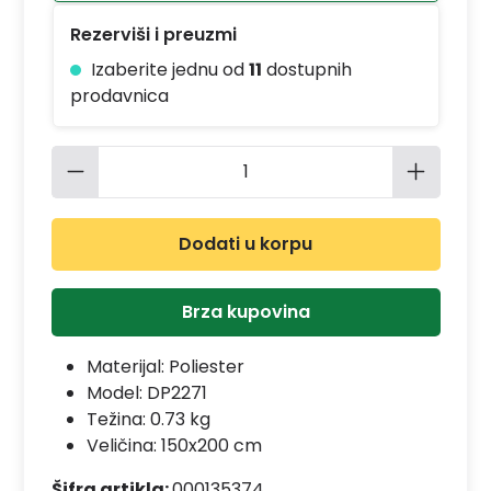
Rezerviši i preuzmi
Izaberite jednu od
11
dostupnih
prodavnica
Količina proizvoda: Unesite željenu 
Dodati u korpu
Brza kupovina
Materijal:
Poliester
Model:
DP2271
Težina: 0.73 kg
Veličina: 150x200 cm
Šifra artikla:
000135374