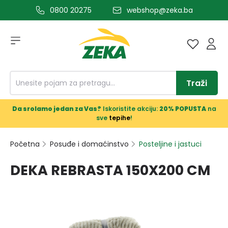
0800 20275
webshop@zeka.ba
a glavni sadržaj
Traži
Da srolamo jedan za Vas?
Iskoristite akciju:
20% POPUSTA
na
sve
tepihe
!
Početna
Posuđe i domaćinstvo
Posteljine i jastuci
DEKA REBRASTA 150X200 CM