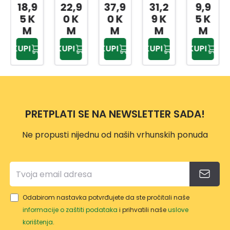
DP32
KICE
A
JAST
TIVN
18,9
22,9
37,9
31,2
9,9
16
180X
JEDN
UK
A
5 K
0 K
0 K
9 K
5 K
55X3
200
OKRE
CLIM
JAST
M
M
M
M
M
5 CM
CM
VETN
A
UČNI
KUPI
KUPI
KUPI
KUPI
KUPI
A 3/1
CON
CA
150X
TROL
TAM
200
50X7
NO
DP31
0 CM
SIVA
80
45X4
PRETPLATI SE NA NEWSLETTER SADA!
5
DP24
Ne propusti nijednu od naših vrhunskih ponuda
15
Odabirom nastavka potvrđujete da ste pročitali naše
informacije o zaštiti podataka
i prihvatili naše
uslove
korištenja
.