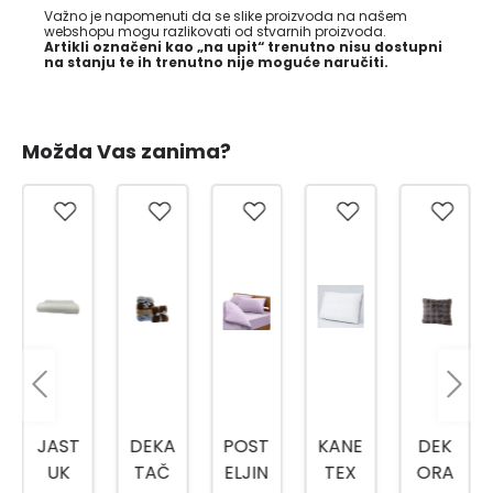
Važno je napomenuti da se slike proizvoda na našem
webshopu mogu razlikovati od stvarnih proizvoda.
Artikli označeni kao „na upit“ trenutno nisu dostupni
na stanju te ih trenutno nije moguće naručiti.
Možda Vas zanima?
JAST
DEKA
POST
KANE
DEK
UK
TAČ
ELJIN
TEX
ORA