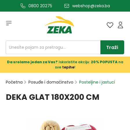
0800 20275
webshop@zeka.ba
a glavni sadržaj
Traži
Da srolamo jedan za Vas?
Iskoristite akciju:
20% POPUSTA
na
sve
tepihe
!
Početna
Posuđe i domaćinstvo
Posteljine i jastuci
DEKA GLAT 180X200 CM