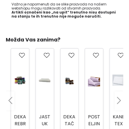
Važno je napomenuti da se slike proizvoda na našem
webshopu mogu razlikovati od stvarnih proizvoda.
Artikli označeni kao „na upit“ trenutno nisu dostupni
na stanju te ih trenutno nije moguće naručiti.
Možda Vas zanima?
DEKA
JAST
DEKA
POST
KANE
REBR
UK
TAČ
ELJIN
TEX