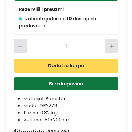
Rezerviši i preuzmi
Izaberite jednu od
10
dostupnih
prodavnica
Količina proizvoda: Unesite željenu 
Dodati u korpu
Brza kupovina
Materijal:
Poliester
Model:
DP2278
Težina: 0.82 kg
Veličina: 180x200 cm
Šifra artikla:
000135381