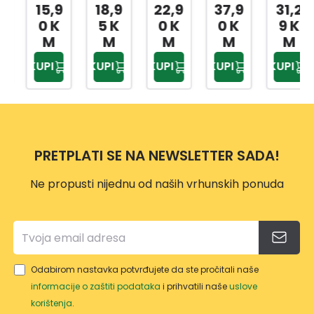
ASTA
DP32
KICE
A
JAST
15,9
18,9
22,9
37,9
31,2
150X
16
180X
JEDN
UK
0 K
5 K
0 K
0 K
9 K
200
55X3
200
OKRE
CLIM
M
M
M
M
M
CM
5 CM
CM
VETN
A
KUPI
KUPI
KUPI
KUPI
KUPI
A 3/1
CON
150X
TROL
200
50X7
DP31
0 CM
80
PRETPLATI SE NA NEWSLETTER SADA!
Ne propusti nijednu od naših vrhunskih ponuda
Odabirom nastavka potvrđujete da ste pročitali naše
informacije o zaštiti podataka
i prihvatili naše
uslove
korištenja
.