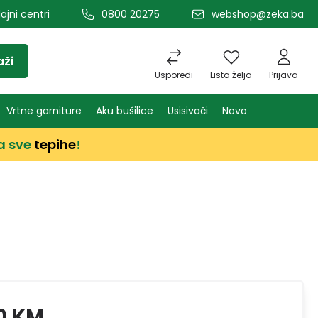
ajni centri
0800 20275
webshop@zeka.ba
aži
Usporedi
Lista želja
Prijava
Vrtne garniture
Aku bušilice
Usisivači
Novo
a sve
tepihe
!
0 KM