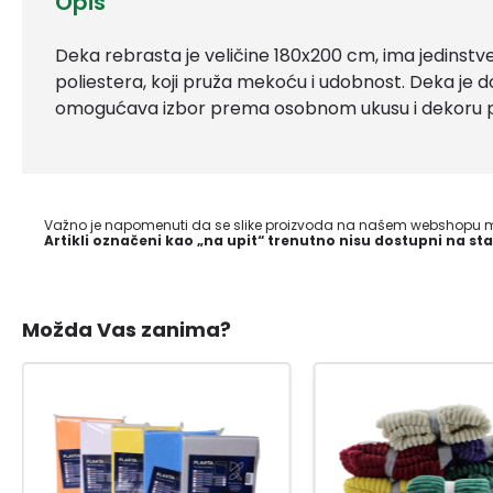
Opis
Deka rebrasta je veličine 180x200 cm, ima jedinstv
poliestera, koji pruža mekoću i udobnost. Deka je d
omogućava izbor prema osobnom ukusu i dekoru p
Važno je napomenuti da se slike proizvoda na našem webshopu mo
Artikli označeni kao „na upit“ trenutno nisu dostupni na sta
Možda Vas zanima?