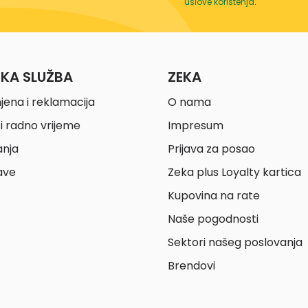
uslove korištenja
.
ČKA SLUŽBA
ZEKA
jena i reklamacija
O nama
i radno vrijeme
Impresum
anja
Prijava za posao
ave
Zeka plus Loyalty kartica
Kupovina na rate
Naše pogodnosti
Sektori našeg poslovanja
Brendovi