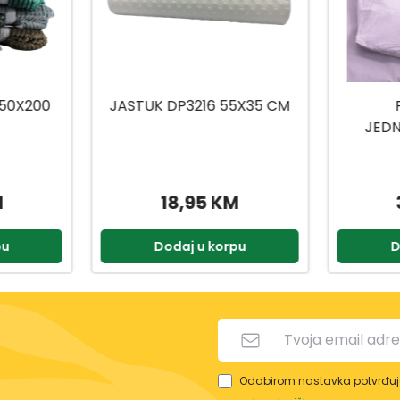
5X35 CM
POSTELJINA
KANET
JEDNOKREVETNA 3/1
CON
150X200 DP3180
M
37,90 KM
pu
Dodaj u korpu
D
Odabirom nastavka potvrđuje