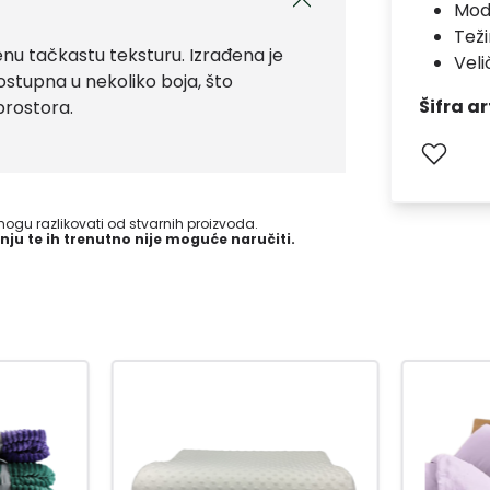
Mod
Teži
enu tačkastu teksturu. Izrađena je
Veli
ostupna u nekoliko boja, što
Šifra ar
rostora.
gu razlikovati od stvarnih proizvoda.
nju te ih trenutno nije moguće naručiti.