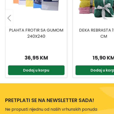
DEKA REBRASTA 150X200
JASTUK DP3216 5
CM
15,90 KM
18,95 K
Dodaj u korpu
Dodaj u kor
PRETPLATI SE NA NEWSLETTER SADA!
Ne propusti nijednu od naših vrhunskih ponuda