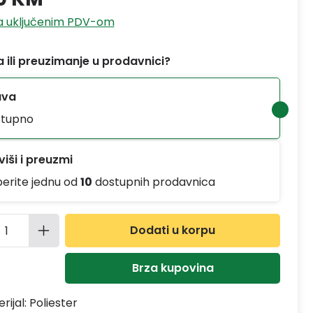
sa uključenim PDV-om
 ili preuzimanje u prodavnici?
ava
tupno
iši i preuzmi
berite jednu od
10
dostupnih prodavnica
ina proizvoda: Unesite željenu količinu
Dodati u korpu
Brza kupovina
rijal:
Poliester