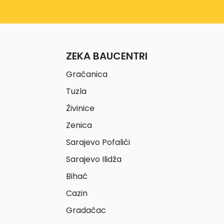
ZEKA BAUCENTRI
Gračanica
Tuzla
Živinice
Zenica
Sarajevo Pofalići
Sarajevo Ilidža
Bihać
Cazin
Gradačac