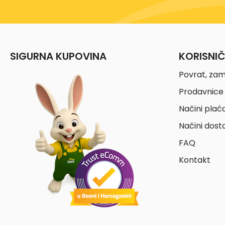
SIGURNA KUPOVINA
KORISNI
Povrat, zam
Prodavnice 
Načini plać
Načini dost
FAQ
Kontakt