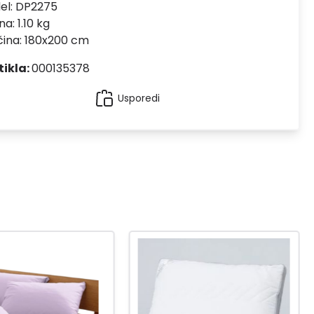
el:
DP2275
na: 1.10 kg
čina: 180x200 cm
tikla:
000135378
Usporedi