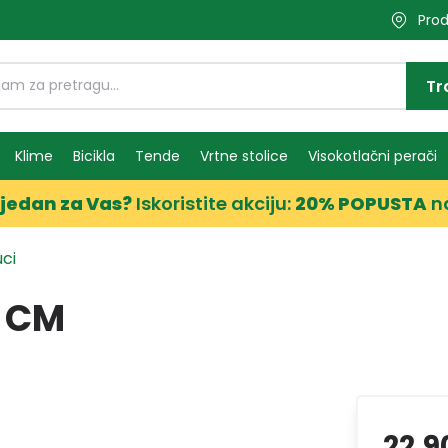
Prod
Tr
Klime
Bicikla
Tende
Vrtne stolice
Visokotlačni perači
jedan za Vas?
Iskoristite akciju:
20% POPUSTA
n
uci
0 CM
22,9