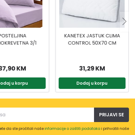
EX JASTUK CLIMA
DEKORATIVNA JASTUČNICA
TROL 50X70 CM
TAMNO SIVA 45X45 DP2415
31,29 KM
9,95 KM
odaj u korpu
Dodaj u korpu
PRIJAVI SE
te da ste pročitali naše
informacije o zaštiti podataka
i prihvatili naše