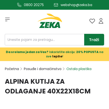
0800 20275
webshop@zeka.ba
a glavni sadržaj
Traži
Da srolamo jedan za Vas?
Iskoristite akciju:
20% POPUSTA
na
sve
tepihe
!
Početna
Posuđe i domaćinstvo
Ostala plastika
ALPINA KUTIJA ZA
ODLAGANJE 40X22X18CM