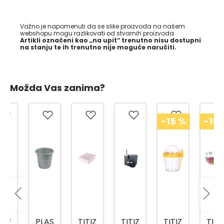
Važno je napomenuti da se slike proizvoda na našem
webshopu mogu razlikovati od stvarnih proizvoda.
Artikli označeni kao „na upit“ trenutno nisu dostupni
na stanju te ih trenutno nije moguće naručiti.
Možda Vas zanima?
-15
%
-15
%
PLAS
TITIZ
TITIZ
TITIZ
TITIZ