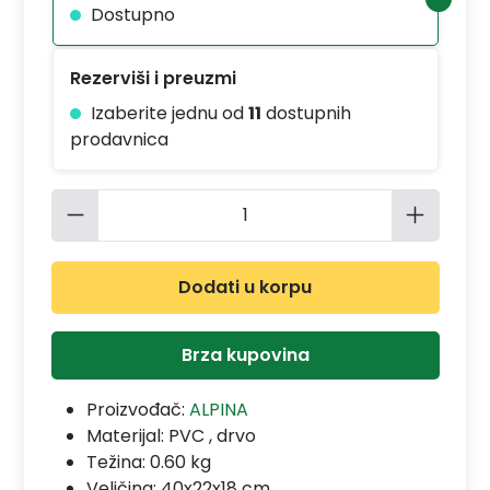
Dostupno
Rezerviši i preuzmi
Izaberite jednu od
11
dostupnih
prodavnica
Količina proizvoda: Unesite željenu 
Dodati u korpu
Brza kupovina
Proizvođač:
ALPINA
Materijal:
PVC , drvo
Težina: 0.60 kg
Veličina: 40x22x18 cm