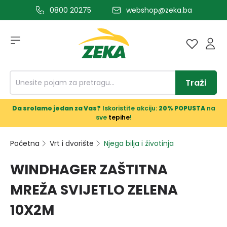
0800 20275
webshop@zeka.ba
a glavni sadržaj
Traži
Da srolamo jedan za Vas?
Iskoristite akciju:
20% POPUSTA
na
sve
tepihe
!
Početna
Vrt i dvorište
Njega bilja i životinja
WINDHAGER ZAŠTITNA
MREŽA SVIJETLO ZELENA
10X2M