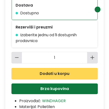
Dostava
Dostupno
Rezerviši i preuzmi
Izaberite jednu od
1
dostupnih
prodavnica
Količina proizvoda: Unesite željenu 
Dodati u korpu
Brza kupovina
Proizvođač:
WINDHAGER
Materijal:
Polietilen