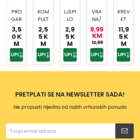
PRO
KOM
LJEPI
VRA
KREV
GAR
PLET
LO
NA/
ET
DEN
ZA
ZA
GAV
ZA
3,5
2,5
2,9
9,99
11,9
KOM
BILJK
MIŠE
RAN
KUĆ
KM
0 K
5 K
5 K
5 K
PLET
E 5/1
VE
RAST
NOG
M
M
M
12,99
M
ZA
CY59
VP10
JERI
LJUBI
KM
KUPI
KUPI
KUPI
KUPI
KUPI
BILJK
10210
05
VAČ
MCA
E 4/1
PTIC
VP114
CY82
A
0
1003
38C
0
M
PRETPLATI SE NA NEWSLETTER SADA!
G1315
9
Ne propusti nijednu od naših vrhunskih ponuda