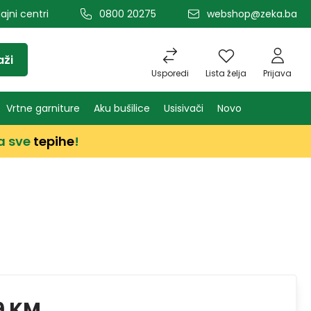
ajni centri
0800 20275
webshop@zeka.ba
aži
Usporedi
Lista želja
Prijava
Vrtne garniture
Aku bušilice
Usisivači
Novo
a sve
tepihe
!
9 KM