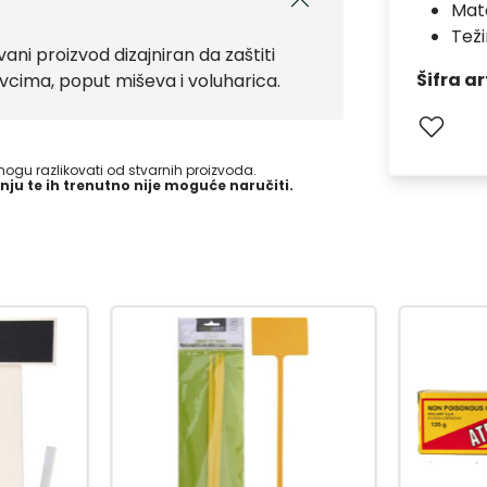
Mate
Teži
ani proizvod dizajniran da zaštiti
Šifra ar
avcima, poput miševa i voluharica.
gu razlikovati od stvarnih proizvoda.
nju te ih trenutno nije moguće naručiti.
-23
%