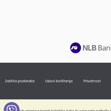
Zaštita podataka
Uslovi korištenja
Privatnost
Ova web stranica koristi kolačiće kako bi osigurala najbolj