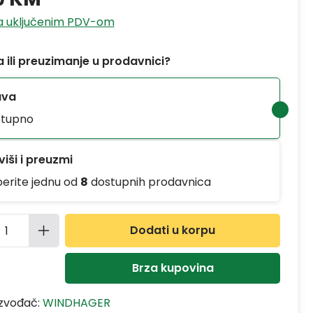
sa uključenim PDV-om
 ili preuzimanje u prodavnici?
ava
tupno
iši i preuzmi
berite jednu od
8
dostupnih prodavnica
ina proizvoda: Unesite željenu količinu
Dodati u korpu
Brza kupovina
izvođač:
WINDHAGER