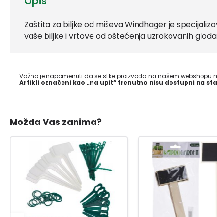
Opis
Zaštita za biljke od miševa Windhager je specijalizov
vaše biljke i vrtove od oštećenja uzrokovanih glod
Važno je napomenuti da se slike proizvoda na našem webshopu mo
Artikli označeni kao „na upit“ trenutno nisu dostupni na sta
Možda Vas zanima?