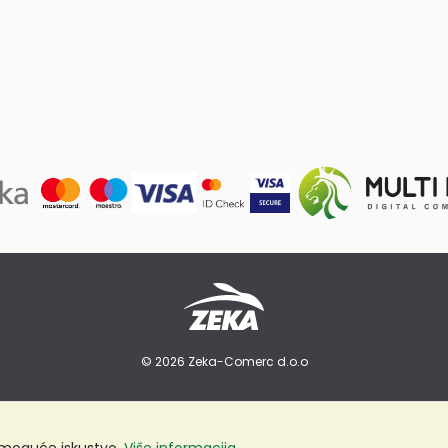
© 2026 Zeka-Comerc d.o.o
e moguće iskustvo.
Više informacija...