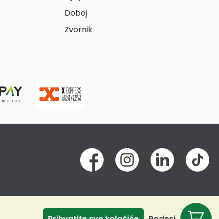
Doboj
Zvornik
Prihvatite sve kolačiće
Podesi
Odbij