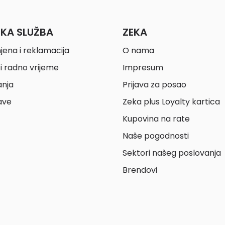
ČKA SLUŽBA
ZEKA
jena i reklamacija
O nama
i radno vrijeme
Impresum
anja
Prijava za posao
ave
Zeka plus Loyalty kartica
Kupovina na rate
Naše pogodnosti
Sektori našeg poslovanja
Brendovi