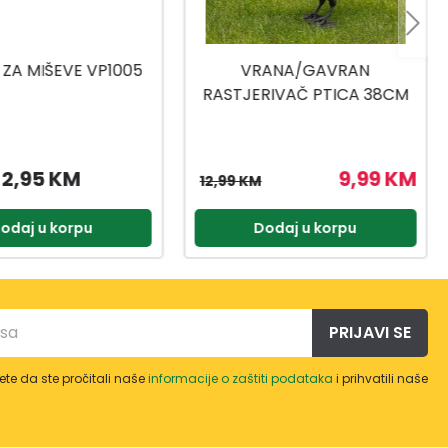
ANA/GAVRAN
KREVET ZA KUĆNOG
RIVAČ PTICA 38CM
LJUBIMCA VP1140
G13159
9,99 KM
11,95 KM
odaj u korpu
Dodaj u korpu
PRIJAVI SE
te da ste pročitali naše
informacije o zaštiti podataka
i prihvatili naše