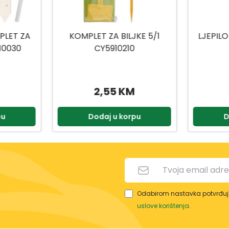
KE 5/1
LJEPILO ZA MIŠEVE VP1005
VR
RASTJE
2,95 KM
12,99 KM
pu
Dodaj u korpu
D
Odabirom nastavka potvrđuje
uslove korištenja
.