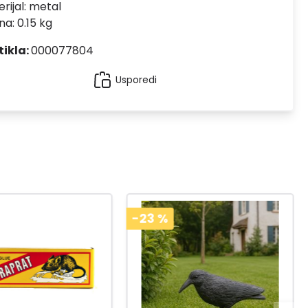
rijal:
metal
na: 0.15 kg
tikla:
000077804
Usporedi