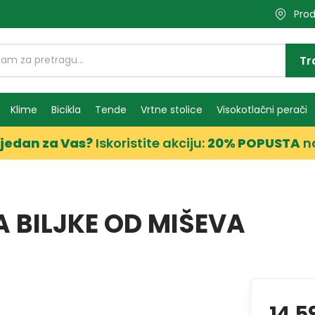
Prod
Tr
Klime
Bicikla
Tende
Vrtne stolice
Visokotlačni perači
jedan za Vas?
Iskoristite akciju:
20% POPUSTA
n
 BILJKE OD MIŠEVA
14,5