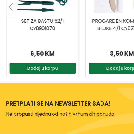
PROGARDEN KOMPLET ZA
KOMPLET ZA BILJ
BILJKE 4/1 CY8210030
CY5910210
3,50 KM
2,55 KM
Dodaj u korpu
Dodaj u kor
PRETPLATI SE NA NEWSLETTER SADA!
Ne propusti nijednu od naših vrhunskih ponuda