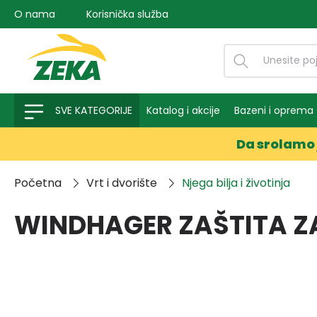
O nama
Korisnička služba
na pretragu
Preskoči na glavnu navigaciju
SVE KATEGORIJE
Katalog i akcije
Bazeni i oprema
Da srolamo 
Početna
Vrt i dvorište
Njega bilja i životinja
WINDHAGER ZAŠTITA ZA