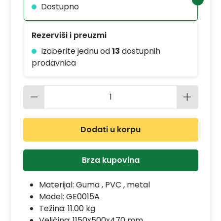
Dostupno
Rezerviši i preuzmi
Izaberite jednu od
13
dostupnih
prodavnica
Količina proizvoda: Unesite željenu 
Dodati u korpu
Brza kupovina
Materijal:
Guma , PVC , metal
Model:
GE0015A
Težina: 11.00 kg
Veličina: 1150x500x470 mm