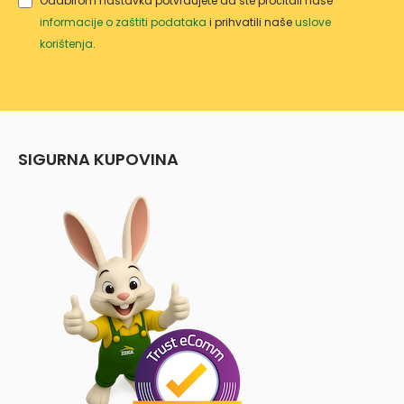
Odabirom nastavka potvrđujete da ste pročitali naše
informacije o zaštiti podataka
i prihvatili naše
uslove
korištenja
.
SIGURNA KUPOVINA