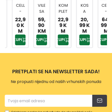
CELL
VILE
KOM
KOS
CELL
-
SA
PLET
A
-
FAST
TRI
ZA
80C
FAST
22,9
59,
22,9
20,
64,
OŠTR
ZUPC
OŠTR
M
SJEKI
0 K
90
9 K
99 K
99 K
AČ
A I
ENJE
RA
M
KM
M
M
M
ZA
DRŠK
LANC
U600
KUPI
KUPI
KUPI
KUPI
KUPI
NOŽE
OM
A
ERG
VE,SJ
MOT
O
EKIRE
ORN
ERG
E
O
PILE
PRETPLATI SE NA NEWSLETTER SADA!
VP114
9
Ne propusti nijednu od naših vrhunskih ponuda