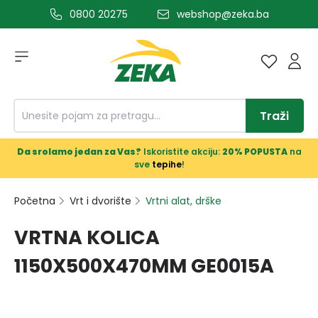
0800 20275
webshop@zeka.ba
a glavni sadržaj
Traži
Da srolamo jedan za Vas?
Iskoristite akciju:
20% POPUSTA
na
sve
tepihe
!
Početna
Vrt i dvorište
Vrtni alat, drške
VRTNA KOLICA
1150X500X470MM GE0015A