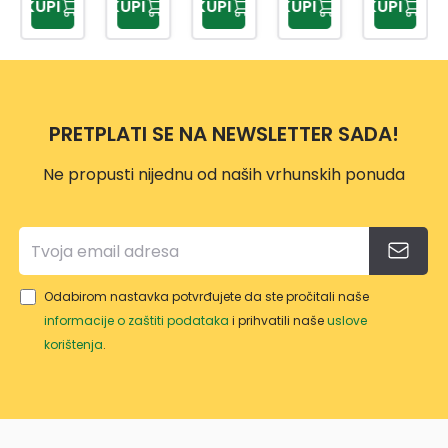
KUPI
KUPI
KUPI
KUPI
KUPI
G SA
XRO
75C
0 CM
L
DRŠK
M
SGS9
PRO
OM
86
PRETPLATI SE NA NEWSLETTER SADA!
Ne propusti nijednu od naših vrhunskih ponuda
Odabirom nastavka potvrđujete da ste pročitali naše
informacije o zaštiti podataka
i prihvatili naše
uslove
korištenja
.