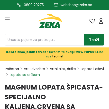
0800 20275
webshop@zeka.ba
a glavni sadržaj
Traži
Da srolamo jedan za Vas?
Iskoristite akciju:
20% POPUSTA
na
sve
tepihe
!
Početna
Vrt i dvorište
Vrtni alat, drške
Lopate i ašovi
Lopate sa drškom
MAGNUM LOPATA ŠPICASTA-
SPECIJALNO
KALJENA,CRVENA SA