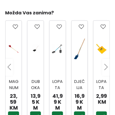
Možda Vas zanima?
DUB
LOPA
DJEČ
LOPA
CELL
OKA
TA
IJA
TA
-
LOPA
ŠILJA
LOPA
ZA
FAST
13,9
41,9
16,9
2,99
54,
TA
STA
TA
ŽBUK
LOPA
5 K
9 K
9 K
KM
99 K
ZA
40-
PLAV
U
TA
M
M
M
M
SNIJE
204E
A
20X4
IDEA