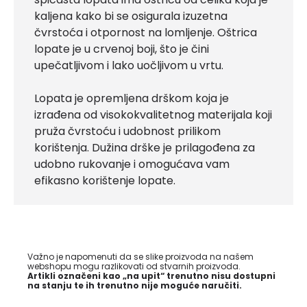
kaljena kako bi se osigurala izuzetna
čvrstoća i otpornost na lomljenje. Oštrica
lopate je u crvenoj boji, što je čini
upečatljivom i lako uočljivom u vrtu.
Lopata je opremljena drškom koja je
izrađena od visokokvalitetnog materijala koji
pruža čvrstoću i udobnost prilikom
korištenja. Dužina drške je prilagođena za
udobno rukovanje i omogućava vam
efikasno korištenje lopate.
Važno je napomenuti da se slike proizvoda na našem
webshopu mogu razlikovati od stvarnih proizvoda.
Artikli označeni kao „na upit“ trenutno nisu dostupni
na stanju te ih trenutno nije moguće naručiti.