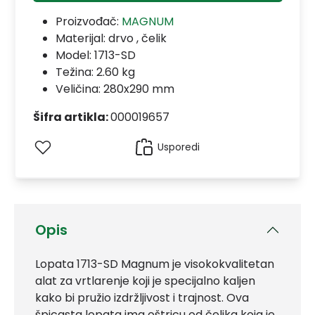
Proizvođač:
MAGNUM
Materijal:
drvo , čelik
Model:
1713-SD
Težina: 2.60 kg
Veličina: 280x290 mm
Šifra artikla:
000019657
Usporedi
Opis
Lopata 1713-SD Magnum je visokokvalitetan
alat za vrtlarenje koji je specijalno kaljen
kako bi pružio izdržljivost i trajnost. Ova
špicasta lopata ima oštricu od čelika koja je