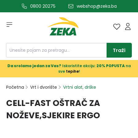
0800 20275
webshop@zeka.ba
a glavni sadržaj
Traži
Da srolamo jedan za Vas?
Iskoristite akciju:
20% POPUSTA
na
sve
tepihe
!
Početna
Vrt i dvorište
Vrtni alat, drške
CELL-FAST OŠTRAČ ZA
NOŽEVE,SJEKIRE ERGO