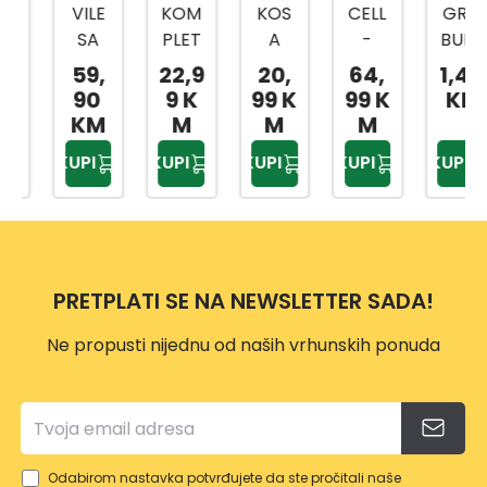
VILE
KOM
KOS
CELL
GRA
SA
PLET
A
-
BULJ
TRI
ZA
80C
FAST
E
59,
22,9
20,
64,
1,49
ZUPC
OŠTR
M
SJEKI
PVC
90
9 K
99 K
99 K
KM
A I
ENJE
RA
KM
M
M
M
DRŠK
LANC
U600
KUPI
KUPI
KUPI
KUPI
KUPI
OM
A
ERG
MOT
O
ORN
E
PILE
PRETPLATI SE NA NEWSLETTER SADA!
VP114
9
Ne propusti nijednu od naših vrhunskih ponuda
Odabirom nastavka potvrđujete da ste pročitali naše