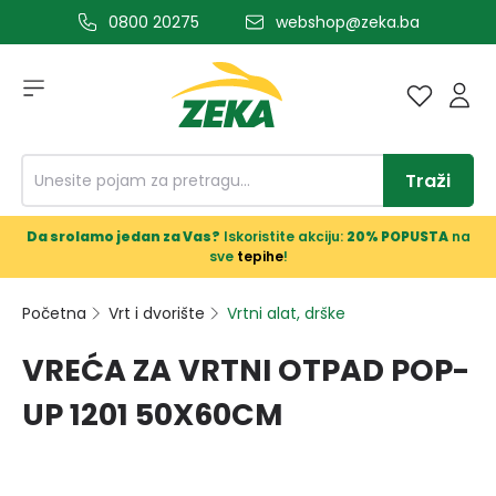
0800 20275
webshop@zeka.ba
a glavni sadržaj
Traži
Da srolamo jedan za Vas?
Iskoristite akciju:
20% POPUSTA
na
sve
tepihe
!
Početna
Vrt i dvorište
Vrtni alat, drške
VREĆA ZA VRTNI OTPAD POP-
UP 1201 50X60CM