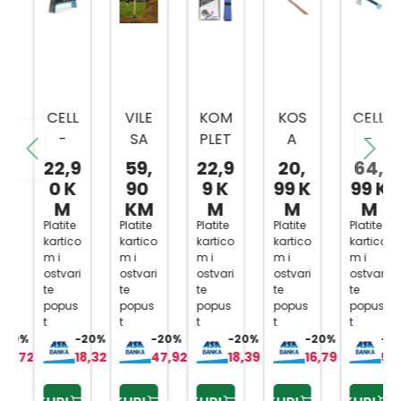
CELL
VILE
KOM
KOS
CELL
-
SA
PLET
A
-
FAST
TRI
ZA
80C
FAST
22,9
59,
22,9
20,
64,
OŠTR
ZUPC
OŠTR
M
SJEKI
0 K
90
9 K
99 K
99 K
AČ
A I
ENJE
RA
M
KM
M
M
M
ZA
DRŠK
LANC
U600
Platite
Platite
Platite
Platite
Platite
kartico
kartico
kartico
kartico
kartico
NOŽE
OM
A
ERG
m i
m i
m i
m i
m i
VE,SJ
MOT
O
ostvari
ostvari
ostvari
ostvari
ostvari
EKIRE
ORN
te
te
te
te
te
popus
popus
popus
popus
popus
ERG
E
t
t
t
t
t
O
PILE
0%
-20%
-20%
-20%
-20%
-20%
VP114
,72 KM
18,32 KM
47,92 KM
18,39 KM
16,79 KM
51,99
9