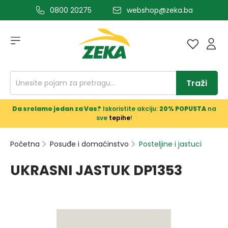
0800 20275
webshop@zeka.ba
a glavni sadržaj
Traži
Da srolamo jedan za Vas?
Iskoristite akciju:
20% POPUSTA
na
sve
tepihe
!
Početna
Posuđe i domaćinstvo
Posteljine i jastuci
UKRASNI JASTUK DP1353