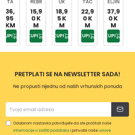
REBR
UK
TAČ
ELJIN
TEX
ASTA
DP32
KICE
A
JAST
15,9
18,9
22,9
37,9
31,2
150X
16
180X
JEDN
UK
0 K
5 K
0 K
0 K
9 K
200
55X3
200
OKRE
CLIM
M
M
M
M
M
CM
5 CM
CM
VETN
A
KUPI
KUPI
KUPI
KUPI
KUPI
A 3/1
CON
150X
TROL
200
50X7
DP31
0 CM
80
PRETPLATI SE NA NEWSLETTER SADA!
Ne propusti nijednu od naših vrhunskih ponuda
Odabirom nastavka potvrđujete da ste pročitali naše
informacije o zaštiti podataka
i prihvatili naše
uslove