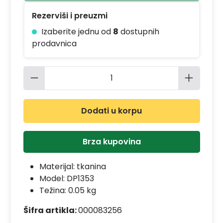
Rezerviši i preuzmi
Izaberite jednu od
8
dostupnih
prodavnica
Količina proizvoda: Unesite željenu 
Dodati u korpu
Brza kupovina
Materijal:
tkanina
Model:
DP1353
Težina: 0.05 kg
Šifra artikla:
000083256