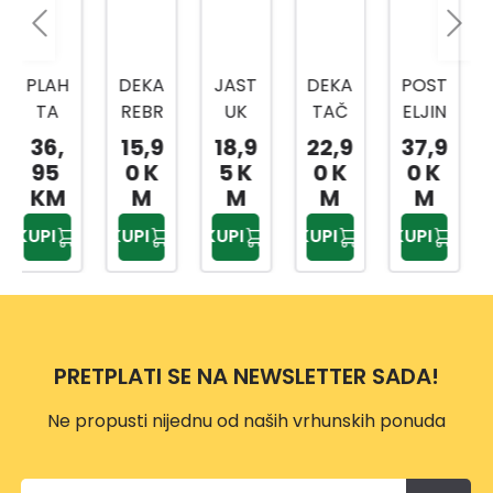
DEKA
JAST
DEKA
POST
KANE
REBR
UK
TAČ
ELJIN
TEX
ASTA
DP32
KICE
A
JAST
15,9
18,9
22,9
37,9
31,2
150X
16
180X
JEDN
UK
0 K
5 K
0 K
0 K
9 K
200
55X3
200
OKRE
CLIM
M
M
M
M
M
CM
5 CM
CM
VETN
A
KUPI
KUPI
KUPI
KUPI
KUPI
A 3/1
CON
150X
TROL
200
50X7
DP31
0 CM
80
PRETPLATI SE NA NEWSLETTER SADA!
Ne propusti nijednu od naših vrhunskih ponuda