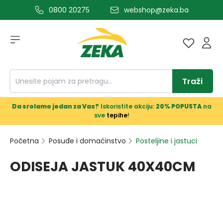
0800 20275
webshop@zeka.ba
a glavni sadržaj
Traži
Da srolamo jedan za Vas?
Iskoristite akciju:
20% POPUSTA
na
sve
tepihe
!
Početna
Posuđe i domaćinstvo
Posteljine i jastuci
ODISEJA JASTUK 40X40CM