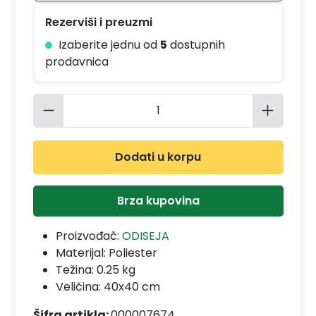
Rezerviši i preuzmi
Izaberite jednu od
5
dostupnih
prodavnica
Količina proizvoda: Unesite željenu 
Dodati u korpu
Brza kupovina
Proizvođač:
ODISEJA
Materijal:
Poliester
Težina: 0.25 kg
Veličina: 40x40 cm
Šifra artikla:
000007674